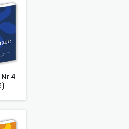
 Nr 4
9)