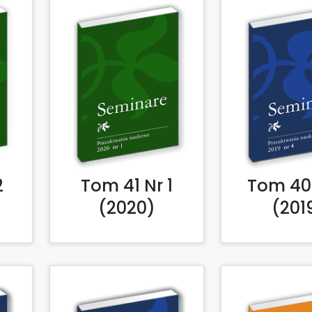
2
Tom 41 Nr 1
Tom 40
(2020)
(201