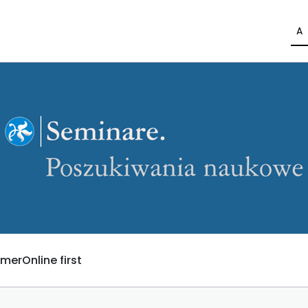
A
umer
Online first