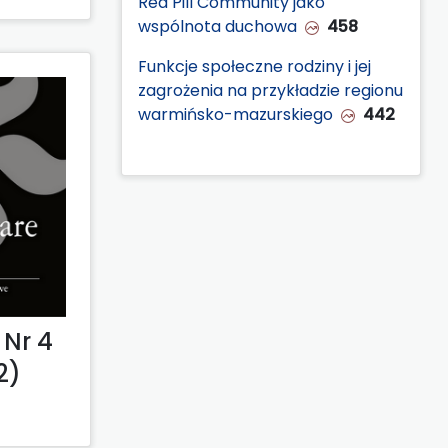
Red Pill Community jako
wspólnota duchowa
458
Funkcje społeczne rodziny i jej
zagrożenia na przykładzie regionu
warmińsko-mazurskiego
442
Nr 4
2)