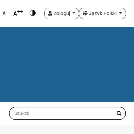
++
A
+
A
Zaloguj
Język Polski