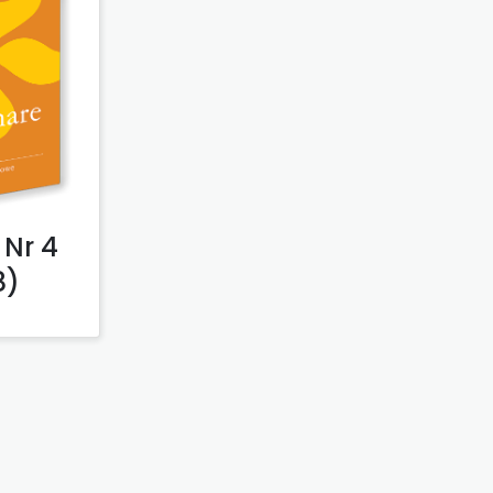
Nr 4
8)