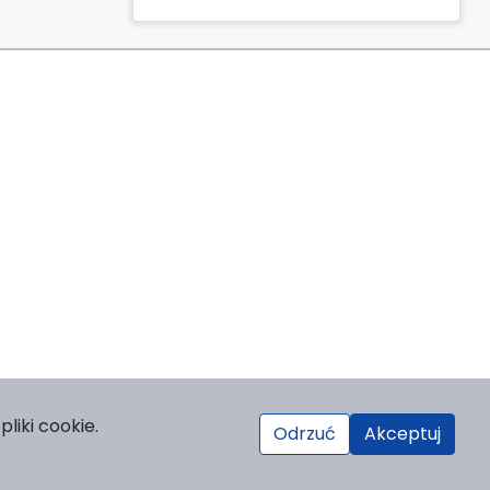
liki cookie.
Odrzuć
Akceptuj