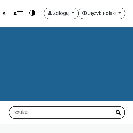
++
A
+
A
Zaloguj
Język Polski