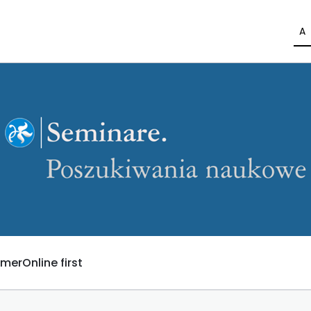
A
umer
Online first