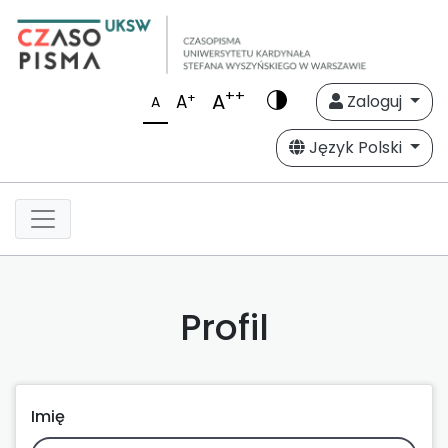
++
A
+
A
Zaloguj
A
Język Polski
Profil
Imię