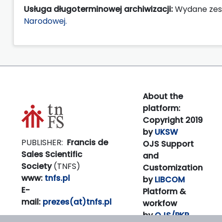
Usługa długoterminowej archiwizacji:
Wydane zes
Narodowej.
About the
platform:
Copyright 2019
by
UKSW
PUBLISHER:
Francis de
OJS Support
Sales Scientific
and
Society
(TNFS)
Customization
www:
tnfs.pl
by
LIBCOM
E-
Platform &
mail:
prezes(at)tnfs.pl
workfow
by
OJS/PKP