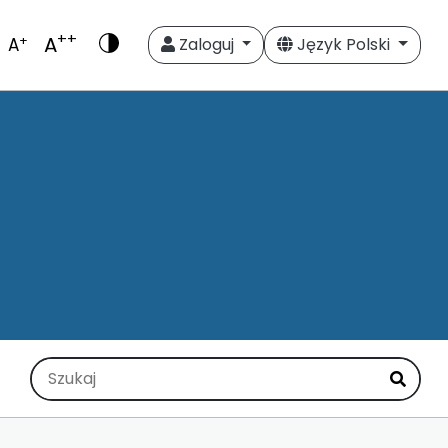
++
A
+
A
Zaloguj
Język Polski