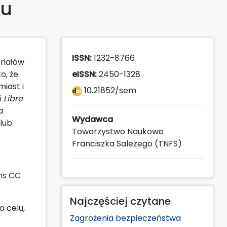
pu
ISSN:
1232-8766
riałów
o, że
eISSN:
2450-1328
iast i
10.21852/sem
i
Libre
a
Wydawca
lub
Towarzystwo Naukowe
Franciszka Salezego (TNFS)
ns CC
Najczęściej czytane
 celu,
Zagrożenia bezpieczeństwa