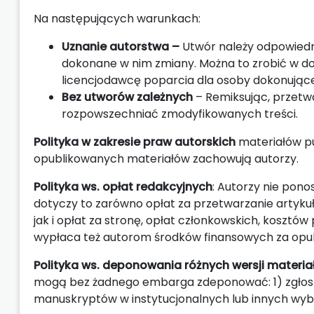
Na następujących warunkach:
Uznanie autorstwa –
Utwór należy odpowiednio
dokonane w nim zmiany. Można to zrobić w dowo
licencjodawcę poparcia dla osoby dokonującej
Bez utworów zależnych
– Remiksując, przetw
rozpowszechniać zmodyfikowanych treści.
Polityka w zakresie praw autorskich
materiałów p
opublikowanych materiałów zachowują autorzy.
Polityka ws. opłat redakcyjnych
: Autorzy nie pon
dotyczy to zarówno opłat za przetwarzanie artykułó
jak i opłat za stronę, opłat członkowskich, kosztó
wypłaca też autorom środków finansowych za opub
Polityka ws. deponowania różnych wersji materi
mogą bez żadnego embarga zdeponować: 1) zgłosz
manuskryptów w instytucjonalnych lub innych wybr