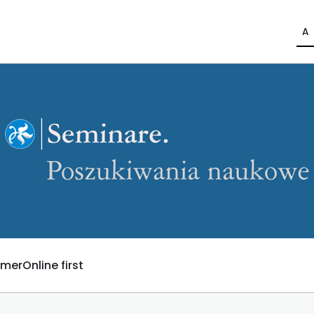
A
umer
Online first