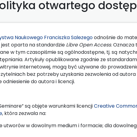
olityka otwartego dostę
ystwa Naukowego Franciszka Salezego
odnośnie do mate
jest oparta na standardzie
Libre Open Access
. Oznacza t
wane w tym czasopiśmie są ogólnodostępne, tj. są natychm
stępniania. Artykuły opublikowane zgodnie ze standardam
itrynie internetowej, mogą być używane do prowadzeni
ytelniach bez potrzeby uzyskania zezwolenia od autora 
dniesienie do autora i licencji.
Seminare” są objęte warunkami licencji
Creative Commo
e
, która zezwala na:
ie utworów w dowolnym medium i formacie; dla dowolnego