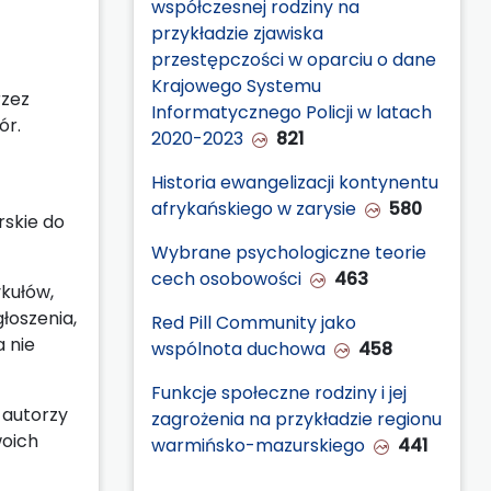
współczesnej rodziny na
przykładzie zjawiska
przestępczości w oparciu o dane
Krajowego Systemu
rzez
Informatycznego Policji w latach
ór.
2020-2023
821
Historia ewangelizacji kontynentu
afrykańskiego w zarysie
580
rskie do
Wybrane psychologiczne teorie
cech osobowości
463
ykułów,
łoszenia,
Red Pill Community jako
a nie
wspólnota duchowa
458
Funkcje społeczne rodziny i jej
 autorzy
zagrożenia na przykładzie regionu
woich
warmińsko-mazurskiego
441