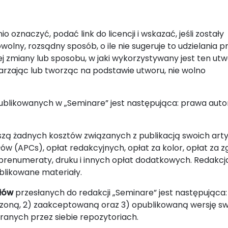
 oznaczyć, podać link do licencji i wskazać, jeśli zostały
lny, rozsądny sposób, o ile nie sugeruje to udzielania p
 zmiany lub sposobu, w jaki wykorzystywany jest ten utw
arzając lub tworząc na podstawie utworu, nie wolno
ublikowanych w „Seminare” jest następująca: prawa auto
oszą żadnych kosztów związanych z publikacją swoich art
w (APCs), opłat redakcyjnych, opłat za kolor, opłat za zg
w prenumeraty, druku i innych opłat dodatkowych. Redakcj
likowane materiały.
ałów
przesłanych do redakcji „Seminare” jest następująca:
oną, 2) zaakceptowaną oraz 3) opublikowaną wersję s
anych przez siebie repozytoriach.