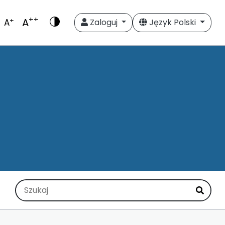
++
A
+
A
Zaloguj
Język Polski