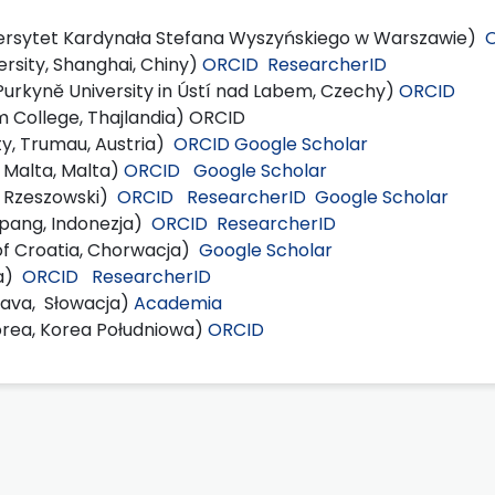
niwersytet Kardynała Stefana Wyszyńskiego w Warszawie)
rsity, Shanghai, Chiny)
ORCID
ResearcherID
Purkyně University in Ústí nad Labem, Czechy)
ORCID
 College, Thajlandia) ORCID
ity, Trumau, Austria)
ORCID
Google Scholar
f Malta, Malta)
ORCID
Google Scholar
t Rzeszowski)
ORCID
ResearcherID
Google Scholar
upang, Indonezja)
ORCID
ResearcherID
 of Croatia, Chorwacja)
Google Scholar
ja)
ORCID
ResearcherID
nava, Słowacja)
Academia
Korea, Korea Południowa)
ORCID