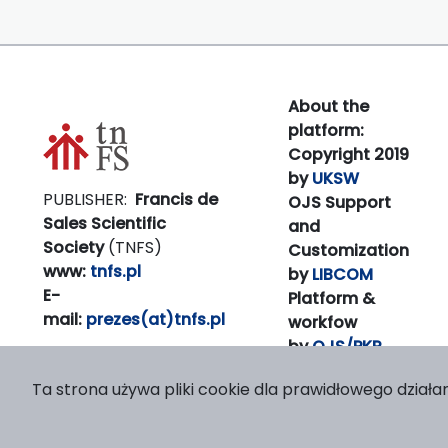
About the
platform:
Copyright 2019
by
UKSW
PUBLISHER:
Francis de
OJS Support
Sales Scientific
and
Society
(TNFS)
Customization
www:
tnfs.pl
by
LIBCOM
E-
Platform &
mail:
prezes(at)tnfs.pl
workfow
by
OJS/PKP
Ta strona używa pliki cookie dla prawidłowego działan