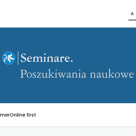
A
umer
Online first