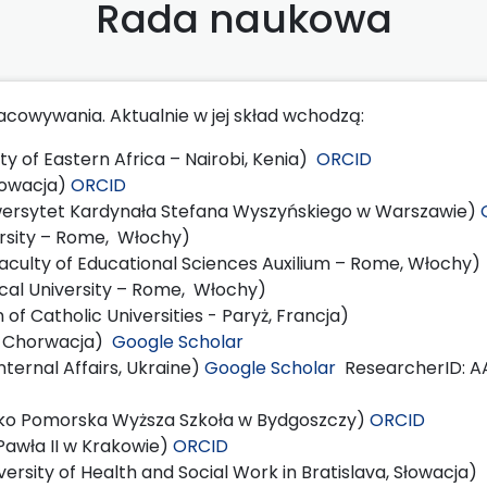
Rada naukowa
cowywania. Aktualnie w jej skład wchodzą:
ty of Eastern Africa – Nairobi, Kenia)
ORCID
Słowacja)
ORCID
iwersytet Kardynała Stefana Wyszyńskiego w Warszawie)
ersity – Rome, Włochy)
Faculty of Educational Sciences Auxilium – Rome, Włochy)
ical University – Rome, Włochy)
of Catholic Universities - Paryż, Francja)
b, Chorwacja)
Google Scholar
Internal Affairs, Ukraine)
Google Scholar
ResearcherID: A
wsko Pomorska Wyższa Szkoła w Bydgoszczy)
ORCID
Pawła II w Krakowie)
ORCID
versity of Health and Social Work in Bratislava, Słowacja)