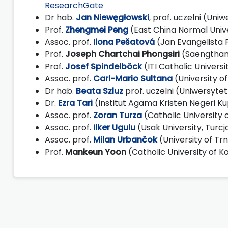
ResearchGate
Dr hab.
Jan Niewęgłowski
, prof. uczelni (U
Prof.
Zhengmei Peng
(East China Normal Unive
Assoc. prof.
Ilona Pešatová
(Jan Evangelista 
Prof.
Joseph Chartchai Phongsiri
(Saengtham
Prof.
Josef Spindelböck
(ITI Catholic Univers
Assoc. prof.
Carl-Mario Sultana
(University o
Dr hab.
Beata Szluz
prof. uczelni (Uniwersyte
Dr.
Ezra Tari
(Institut Agama Kristen Negeri K
Assoc. prof.
Zoran Turza
(Catholic University
Assoc. prof.
Ilker Ugulu
(Usak University, Turc
Assoc. prof.
Milan Urbančok
(University of Tr
Prof.
Mankeun Yoon
(Catholic University of 