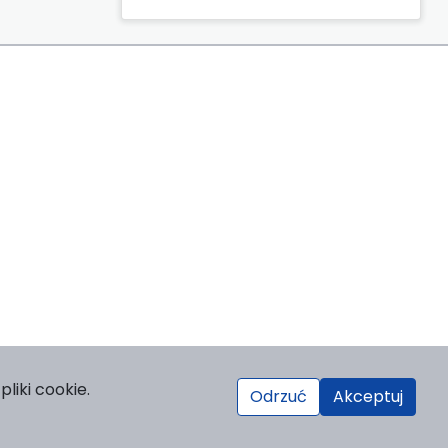
liki cookie.
Odrzuć
Akceptuj