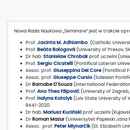
Nowa Rada Naukowa „Seminare” jest w trakcie opra
Prof.
Jacinta M. Adhiambo
(Catholic Universi
Prof.
Beáta Balogová
(University of Presov, 
Dr hab.
Stanisław Chrobak
prof. uczelni (Un
Prof.
Sergio Cicatelli
(Pontifical Lateran Univ
Assoc. prof.
Giuseppina Del Core
(Pontifical 
Assoc. prof.
Giuseppe Cursio
(Salesian Pontif
Dr
Barnabe D'Souza
(International Federation 
Prof.
Ana Thea Filipović
(University of Zagre
Prof.
Halyna Katolyk
(Lviv State University of 
9441-2020
Dr hab.
Mariusz Kuciński
prof. uczelni (Kuja
Dr
Roman Mazur
(Uniwersytet Papieski Jana 
Assoc. prof.
Peter Mlynarčík
(St. Elizabeth Uni