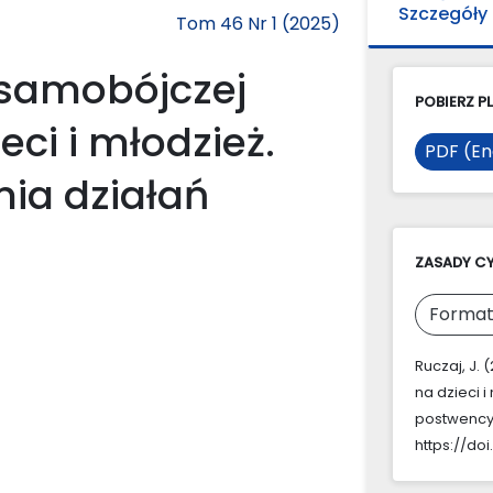
Szczegóły
Tom 46 Nr 1 (2025)
samobójczej
POBIERZ PL
eci i młodzież.
PDF (En
ia działań
ZASADY C
Format
Ruczaj, J.
na dzieci 
postwency
https://do