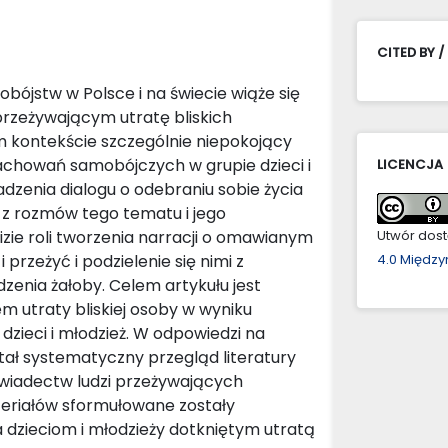
CITED BY /
jstw w Polsce i na świecie wiąże się
rzeżywającym utratę bliskich
 kontekście szczególnie niepokojący
achowań samobójczych w grupie dzieci i
LICENCJA
adzenia dialogu o odebraniu sobie życia
a z rozmów tego tematu i jego
ie roli tworzenia narracji o omawianym
Utwór dostę
przeżyć i podzielenie się nimi z
4.0 Międz
enia żałoby. Celem artykułu jest
em utraty bliskiej osoby w wyniku
zieci i młodzież. W odpowiedzi na
ł systematyczny przegląd literatury
wiadectw ludzi przeżywających
riałów sformułowane zostały
a dzieciom i młodzieży dotkniętym utratą