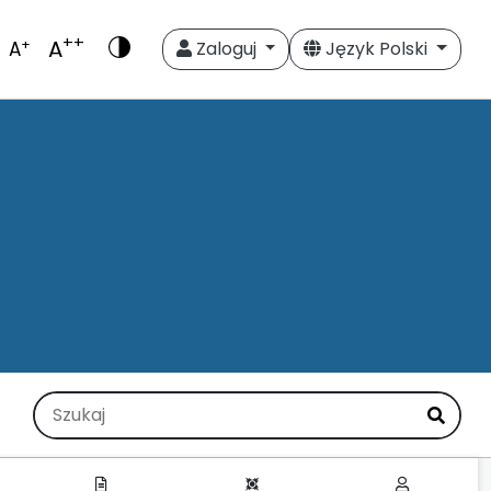
++
A
+
A
Zaloguj
Język Polski