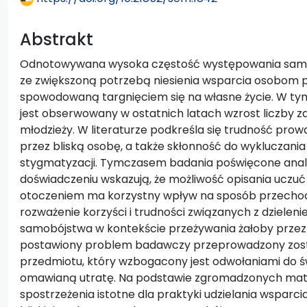
Abstrakt
Odnotowywana wysoka częstość występowania samobó
ze zwiększoną potrzebą niesienia wsparcia osobom p
spowodowaną targnięciem się na własne życie. W tym
jest obserwowany w ostatnich latach wzrost liczby z
młodzieży. W literaturze podkreśla się trudność prow
przez bliską osobę, a także skłonność do wykluczani
stygmatyzacji. Tymczasem badania poświęcone analiz
doświadczeniu wskazują, że możliwość opisania uczuć i 
otoczeniem ma korzystny wpływ na sposób przechodz
rozważenie korzyści i trudności związanych z dzieleni
samobójstwa w kontekście przeżywania żałoby przez d
postawiony problem badawczy przeprowadzony zosta
przedmiotu, który wzbogacony jest odwołaniami do ś
omawianą utratę. Na podstawie zgromadzonych mate
spostrzeżenia istotne dla praktyki udzielania wsparci