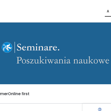
A
umer
Online first