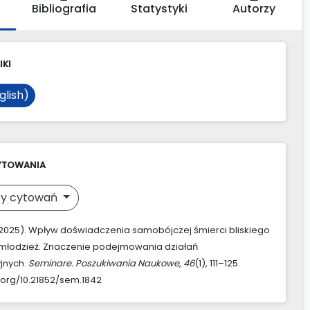
Bibliografia
Statystyki
Autorzy
IKI
glish)
YTOWANIA
y cytowań
 (2025). Wpływ doświadczenia samobójczej śmierci bliskiego
i młodzież. Znaczenie podejmowania działań
jnych.
Seminare. Poszukiwania Naukowe
,
46
(1), 111–125.
i.org/10.21852/sem.1842