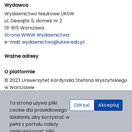
Wydawca
Wydawnictwo Naukowe UKSW
ul. Dewajtis 5, domek nr 2
01-815 Warszawa
Strona WWW Wydawnictwa
e-mail:
wydawnictwo@uksw.edu.pl
Ważne adresy
O platformie
© 2023 Uniwersytet Kardynała Stefana Wyszyńskiego
w Warszawie
Support & Customization by LIBCOM
Platform & Workflow by OJS/PKP
Ta strona używa pliki
Odrzuć
Akceptuj
cookie dla prawidłowego
działania, aby korzystać w
pełni z portalu należy
zaakceptować pliki