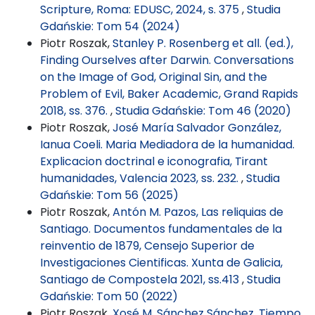
Scripture, Roma: EDUSC, 2024, s. 375
,
Studia
Gdańskie: Tom 54 (2024)
Piotr Roszak,
Stanley P. Rosenberg et all. (ed.),
Finding Ourselves after Darwin. Conversations
on the Image of God, Original Sin, and the
Problem of Evil, Baker Academic, Grand Rapids
2018, ss. 376.
,
Studia Gdańskie: Tom 46 (2020)
Piotr Roszak,
José María Salvador González,
Ianua Coeli. Maria Mediadora de la humanidad.
Explicacion doctrinal e iconografia, Tirant
humanidades, Valencia 2023, ss. 232.
,
Studia
Gdańskie: Tom 56 (2025)
Piotr Roszak,
Antón M. Pazos, Las reliquias de
Santiago. Documentos fundamentales de la
reinventio de 1879, Censejo Superior de
Investigaciones Cientificas. Xunta de Galicia,
Santiago de Compostela 2021, ss.413
,
Studia
Gdańskie: Tom 50 (2022)
Piotr Roszak,
Xosé M. Sánchez Sánchez, Tiempo