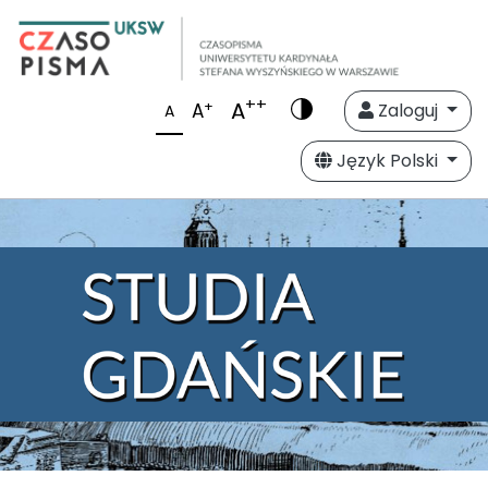
++
A
+
A
Zaloguj
A
Język Polski