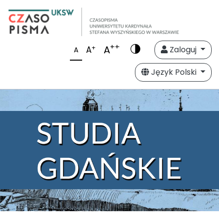
++
A
+
A
Zaloguj
A
Język Polski