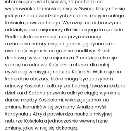
interesująca i wartościowa, że pochodzi od
wychowanka francuskiej misji w Gwinei, który stał się
jednym z odpowiedzialnych za dzieło misyjne całego
Kościoła powszechnego. Wskazuje na dobroczynne
oddziaływanie misjonarzy dla historii jego kraju i ludu.
Podkreśla konieczność nadprzyrodzonego
rozumienia natury misji ad gentes, jej dynamizm i
owocność wyrosłe na gruncie modlitwy. Kreśli
duchową sylwetkę misjonarza. Z nadzieją ukazuje
szansę na odnowę Kościoła i ratunek dla całej
cywilizacji w misyjnej naturze Kościoła. Wskazuje na
konkretne obszary, które mogą być zaczynem
odnowy Kościoła i kultury zachodniej. Uważna lektura
dzieł kard. Saraha pozwala odkryć ciągłą wymianę
darów między Kościołami, wskazuje jednak na
zmianę kierunków tej wymiany. Analiza myśli
kardynała z Afryki potwierdza naukę o misyjnej
naturze Kościoła a jednocześnie wewnętrzne
zmiany, jakie w niej się dokonują.