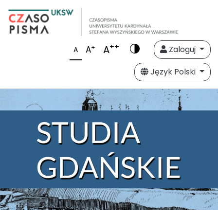
++
A
+
A
Zaloguj
A
Język Polski