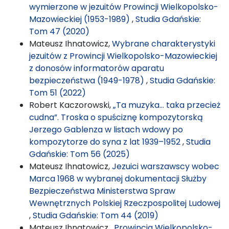
wymierzone w jezuitów Prowincji Wielkopolsko-
Mazowieckiej (1953-1989)
,
Studia Gdańskie:
Tom 47 (2020)
Mateusz Ihnatowicz,
Wybrane charakterystyki
jezuitów z Prowincji Wielkopolsko-Mazowieckiej
z donosów informatorów aparatu
bezpieczeństwa (1949-1978)
,
Studia Gdańskie:
Tom 51 (2022)
Robert Kaczorowski,
„Ta muzyka… taka przecież
cudna”. Troska o spuściznę kompozytorską
Jerzego Gablenza w listach wdowy po
kompozytorze do syna z lat 1939–1952
,
Studia
Gdańskie: Tom 56 (2025)
Mateusz Ihnatowicz,
Jezuici warszawscy wobec
Marca 1968 w wybranej dokumentacji Służby
Bezpieczeństwa Ministerstwa Spraw
Wewnętrznych Polskiej Rzeczpospolitej Ludowej
,
Studia Gdańskie: Tom 44 (2019)
Mateusz Ihnatowicz ,
Prowincja Wielkopolsko-