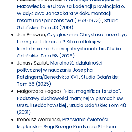
Mazowiecka jezuitów za kadencji prowincjała o.
Władysława Janczaka SI w dokumentacji
resortu bezpieczeństwa (1968-1973)
,
Studia
Gdańskie: Tom 43 (2018)
Jan Perszon,
Czy głoszenie Chrystusa może być
formą nietolerancji ? Kilka refleksji w
kontekście zachodniej chrystianofobii
,
Studia
Gdańskie: Tom 58 (2026)
Janusz Szulist,
Moralność działalności
politycznej w nauczaniu Josepha
Ratzingera/Benedykta XVI
,
Studia Gdańskie:
Tom 56 (2025)
Małgorzata Pagacz,
"Fiat, magnificat i służba".
Podstawy duchowości maryjnej w pismach św.
Urszuli Ledóchowskiej
,
Studia Gdańskie: Tom 48
(2021)
Ireneusz Werbiński,
Przesłanie świętości
kapłańskiej Sługi Bożego Kardynała Stefana