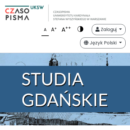
++
A
+
A
Zaloguj
A
Język Polski