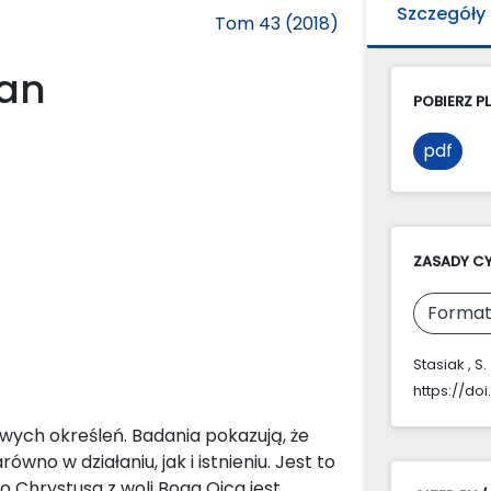
Szczegóły
Tom 43 (2018)
ian
POBIERZ PL
pdf
ZASADY C
Format
Stasiak , S
https://do
ych określeń. Badania pokazują, że
no w działaniu, jak i istnieniu. Jest to
 Chrystusa z woli Boga Ojca jest