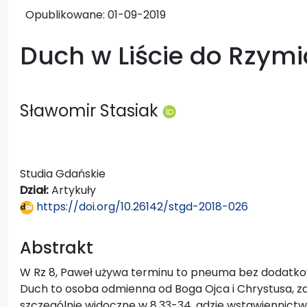
Opublikowane:
01-09-2019
Duch w Liście do Rzym
Sławomir Stasiak
Studia Gdańskie
Dział:
Artykuły
https://doi.org/10.26142/stgd-2018-026
Abstrakt
W Rz 8, Paweł używa terminu to pneuma bez dodatkow
Duch to osoba odmienna od Boga Ojca i Chrystusa, zarów
szczególnie widoczne w 8,33-34, gdzie wstawiennictwo