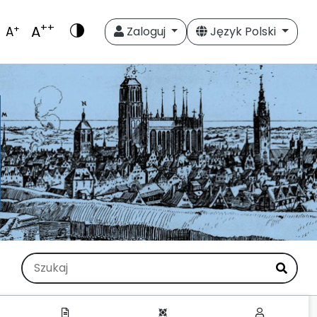
++
A
+
A
Zaloguj
Język Polski