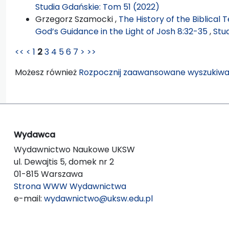
Studia Gdańskie: Tom 51 (2022)
Grzegorz Szamocki ,
The History of the Biblical 
God’s Guidance in the Light of Josh 8:32-35
,
Stu
<<
<
1
2
3
4
5
6
7
>
>>
Możesz również
Rozpocznij zaawansowane wyszukiwa
Wydawca
Wydawnictwo Naukowe UKSW
ul. Dewajtis 5, domek nr 2
01-815 Warszawa
Strona WWW Wydawnictwa
e-mail:
wydawnictwo@uksw.edu.pl