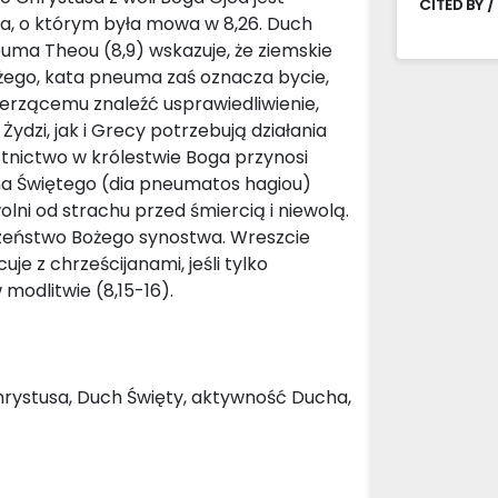
CITED BY /
a, o którym była mowa w 8,26. Duch
euma Theou (8,9) wskazuje, że ziemskie
ożego, kata pneuma zaś oznacza bycie,
erzącemu znaleźć usprawiedliwienie,
ydzi, jak i Grecy potrzebują działania
tnictwo w królestwie Boga przynosi
cha Świętego (dia pneumatos hagiou)
olni od strachu przed śmiercią i niewolą.
zeństwo Bożego synostwa. Wreszcie
uje z chrześcijanami, jeśli tylko
modlitwie (8,15-16).
hrystusa, Duch Święty, aktywność Ducha,