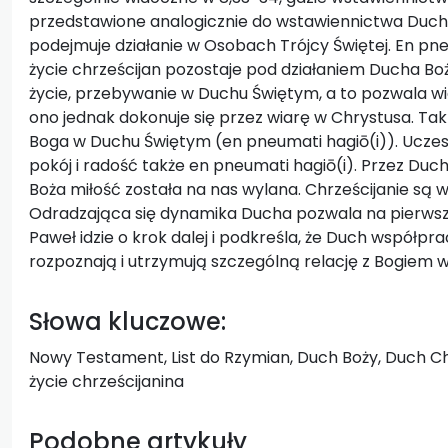
przedstawione analogicznie do wstawiennictwa Duch
podejmuje działanie w Osobach Trójcy Świętej. En pn
życie chrześcijan pozostaje pod działaniem Ducha B
życie, przebywanie w Duchu Świętym, a to pozwala wi
ono jednak dokonuje się przez wiarę w Chrystusa. Tak Ż
Boga w Duchu Świętym (en pneumati hagiō(i)). Uczes
pokój i radość także en pneumati hagiō(i). Przez Du
Boża miłość została na nas wylana. Chrześcijanie są w
Odradzająca się dynamika Ducha pozwala na pierws
Paweł idzie o krok dalej i podkreśla, że Duch współprac
rozpoznają i utrzymują szczególną relację z Bogiem w 
Słowa kluczowe:
Nowy Testament, List do Rzymian, Duch Boży, Duch C
życie chrześcijanina
Podobne artykuły