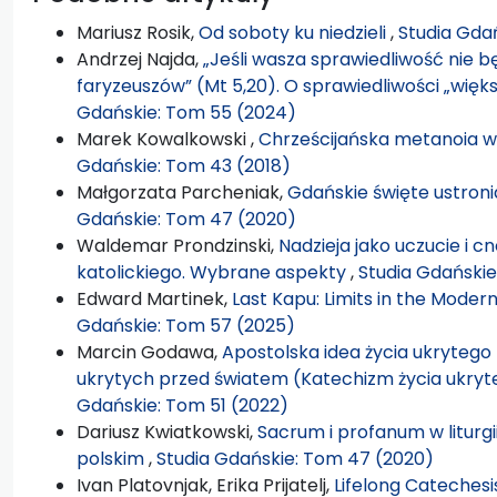
Mariusz Rosik,
Od soboty ku niedzieli
,
Studia Gda
Andrzej Najda,
„Jeśli wasza sprawiedliwość nie b
faryzeuszów” (Mt 5,20). O sprawiedliwości „więk
Gdańskie: Tom 55 (2024)
Marek Kowalkowski ,
Chrześcijańska metanoia w 
Gdańskie: Tom 43 (2018)
Małgorzata Parcheniak,
Gdańskie święte ustroni
Gdańskie: Tom 47 (2020)
Waldemar Prondzinski,
Nadzieja jako uczucie i c
katolickiego. Wybrane aspekty
,
Studia Gdańskie
Edward Martinek,
Last Kapu: Limits in the Mode
Gdańskie: Tom 57 (2025)
Marcin Godawa,
Apostolska idea życia ukryteg
ukrytych przed światem (Katechizm życia ukryt
Gdańskie: Tom 51 (2022)
Dariusz Kwiatkowski,
Sacrum i profanum w liturg
polskim
,
Studia Gdańskie: Tom 47 (2020)
Ivan Platovnjak, Erika Prijatelj,
Lifelong Catechesi