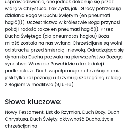
usprawiedliwienie, ono jednak dokonuje się przez
wiarę w Chrystusa. Tak Żydzi, jak i Grecy potrzebują
działania Boga w Duchu Świętym (en pneumati
hagiō(i)). Uczestnictwo w królestwie Boga przynosi
pokój i radość także en pneumati hagiō(i). Przez
Ducha Świętego (dia pneumatos hagiou) Boża
miłość została na nas wylana. Chrześcijanie są wolni
od strachu przed śmiercią i niewolą. Odradzająca się
dynamika Ducha pozwala na pierwszeństwo Bożego
synostwa. Wreszcie Paweł idzie o krok dalej i
podkreśla, że Duch współpracuje z chrześcijanami,
jeśli tylko rozpoznają i utrzymują szczególną relację
z Bogiem w modlitwie (8,15-16).
Słowa kluczowe:
Nowy Testament, List do Rzymian, Duch Boży, Duch
Chrystusa, Duch Święty, aktywność Ducha, życie
chrześcijanina