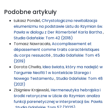
Podobne artykuły
Łukasz Pondel,
Chrystologiczna rewitalizacja
ekumenizmu na podstawie Listu do Rzymian św.
Pawła w dialogu z Der Römerbrief Karla Bartha
,
Studia Gdańskie: Tom 42 (2018)
Tomasz Nawracała,
Accomplissement et
dépassement comme traits caractéristiques
du corps ressuscité
,
Studia Gdańskie: Tom 45
(2019)
Dorota Chwiła,
Idea świata, który ma nadejść w
Targumie Neofiti 1 w kontekście Starego i
Nowego Testamentu
,
Studia Gdańskie: Tom 48
(2021)
Zbigniew Krajewski,
Hermeneutyka hebrajska i
środki retoryczne w Liście do Rzymian: analiza
funkcji parenetycznej w interpretacji św. Pawła.
,
Studia Gdańskie: Tom 57 (2025)