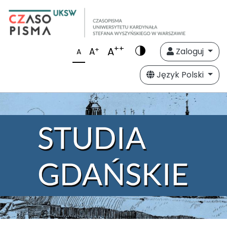
++
A
+
A
Zaloguj
A
Język Polski