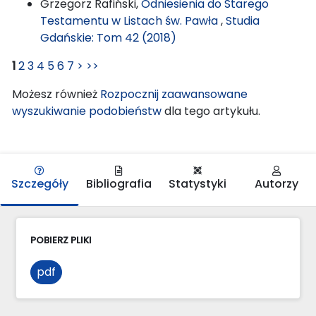
Grzegorz Rafiński,
Odniesienia do Starego
Testamentu w Listach św. Pawła
,
Studia
Gdańskie: Tom 42 (2018)
1
2
3
4
5
6
7
>
>>
Możesz również
Rozpocznij zaawansowane
wyszukiwanie podobieństw
dla tego artykułu.
Szczegóły
Bibliografia
Statystyki
Autorzy
POBIERZ PLIKI
pdf