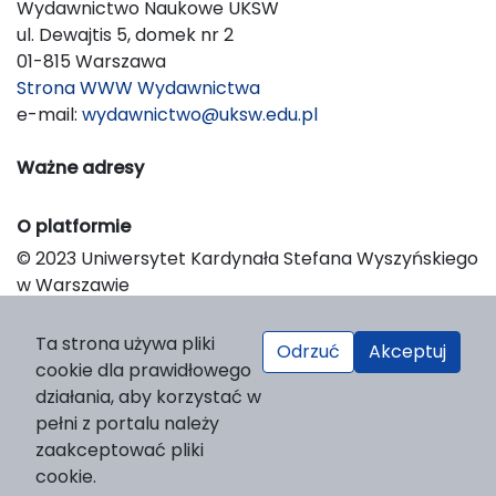
Wydawnictwo Naukowe UKSW
ul. Dewajtis 5, domek nr 2
01-815 Warszawa
Strona WWW Wydawnictwa
e-mail:
wydawnictwo@uksw.edu.pl
Ważne adresy
O platformie
© 2023 Uniwersytet Kardynała Stefana Wyszyńskiego
w Warszawie
Support & Customization by LIBCOM
Platform & Workflow by OJS/PKP
Ta strona używa pliki
Odrzuć
Akceptuj
cookie dla prawidłowego
działania, aby korzystać w
pełni z portalu należy
zaakceptować pliki
cookie.