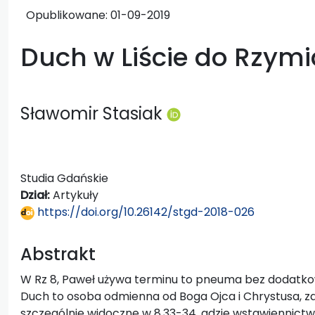
Opublikowane:
01-09-2019
Duch w Liście do Rzym
Sławomir Stasiak
Studia Gdańskie
Dział:
Artykuły
https://doi.org/10.26142/stgd-2018-026
Abstrakt
W Rz 8, Paweł używa terminu to pneuma bez dodatkow
Duch to osoba odmienna od Boga Ojca i Chrystusa, zarów
szczególnie widoczne w 8,33-34, gdzie wstawiennictwo