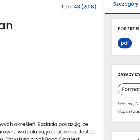
Szczegóły
Tom 43 (2018)
ian
POBIERZ PL
pdf
ZASADY C
Format
Stasiak , S
https://do
ych określeń. Badania pokazują, że
no w działaniu, jak i istnieniu. Jest to
 Chrystusa z woli Boga Ojca jest