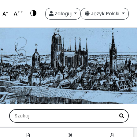
++
A
+
A
Zaloguj
Język Polski