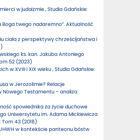
śmierci w judaizmie
,
Studia Gdańskie:
ana Boga twego nadaremno”. Aktualność
ciała z perspektywy chrześcijaństwa i
1)
wskiego ks. kan. Jakuba Antoniego
Tom 52 (2023)
ch w XVIII i XIX wieku
,
Studia Gdańskie:
usa w Jerozolimie? Relacje
ów Nowego Testamentu – analiza
lność spowiednika za życie duchowe
go Uniwersytetu im. Adama Mickiewicza
: Tom 43 (2018)
ga JHWH w kontekście panteonu bóstw