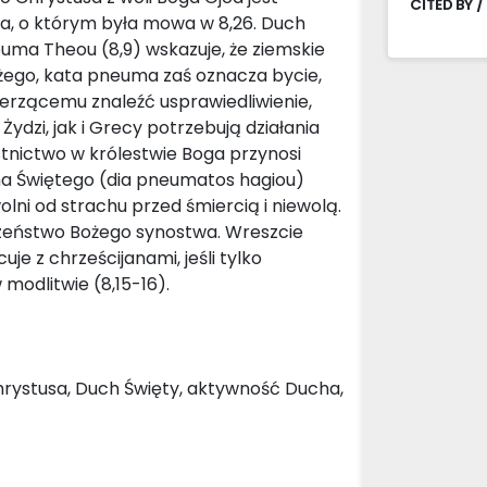
CITED BY /
a, o którym była mowa w 8,26. Duch
euma Theou (8,9) wskazuje, że ziemskie
ożego, kata pneuma zaś oznacza bycie,
erzącemu znaleźć usprawiedliwienie,
ydzi, jak i Grecy potrzebują działania
tnictwo w królestwie Boga przynosi
cha Świętego (dia pneumatos hagiou)
olni od strachu przed śmiercią i niewolą.
zeństwo Bożego synostwa. Wreszcie
uje z chrześcijanami, jeśli tylko
modlitwie (8,15-16).
hrystusa, Duch Święty, aktywność Ducha,