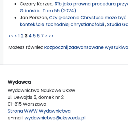
Cezary Korzec,
Rîb jako prawna procedura przy
Gdańskie: Tom 55 (2024)
Jan Perszon,
Czy głoszenie Chrystusa może być fo
kontekście zachodniej chrystianofobii
,
Studia G
<<
<
1
2
3
4
5
6
7
>
>>
Możesz również
Rozpocznij zaawansowane wyszukiwa
Wydawca
Wydawnictwo Naukowe UKSW
ul. Dewajtis 5, domek nr 2
01-815 Warszawa
Strona WWW Wydawnictwa
e-mail:
wydawnictwo@uksw.edu.pl