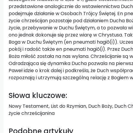
przedstawione analogicznie do wstawiennictwa Duch
podejmuje działanie w Osobach Trójcy Świętej. En pn
życie chrześcijan pozostaje pod działaniem Ducha B
życie, przebywanie w Duchu Świętym, a to pozwala wi
ono jednak dokonuje się przez wiarę w Chrystusa. Tak Ż
Boga w Duchu Świętym (en pneumati hagiō(i)). Uczes
pokój i radość także en pneumati hagiō(i). Przez Du
Boża miłość została na nas wylana. Chrześcijanie są w
Odradzająca się dynamika Ducha pozwala na pierws
Paweł idzie o krok dalej i podkreśla, że Duch współprac
rozpoznają i utrzymują szczególną relację z Bogiem w 
Słowa kluczowe:
Nowy Testament, List do Rzymian, Duch Boży, Duch C
życie chrześcijanina
Podobne artykuły