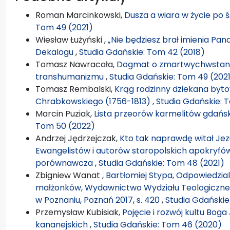
Roman Marcinkowski,
Dusza a wiara w życie po 
Tom 49 (2021)
Wiesław Łużyński ,
„Nie będziesz brał imienia P
Dekalogu
,
Studia Gdańskie: Tom 42 (2018)
Tomasz Nawracała,
Dogmat o zmartwychwstaniu 
transhumanizmu
,
Studia Gdańskie: Tom 49 (202
Tomasz Rembalski,
Krąg rodzinny dziekana byto
Chrabkowskiego (1756-1813)
,
Studia Gdańskie: 
Marcin Puziak,
Lista przeorów karmelitów gdański
Tom 50 (2022)
Andrzej Jędrzejczak,
Kto tak naprawdę witał Jez
Ewangelistów i autorów staropolskich apokryf
porównawcza
,
Studia Gdańskie: Tom 48 (2021)
Zbigniew Wanat ,
Bartłomiej Stypa, Odpowiedzia
małżonków, Wydawnictwo Wydziału Teologiczne
w Poznaniu, Poznań 2017, s. 420
,
Studia Gdańskie
Przemysław Kubisiak,
Pojęcie i rozwój kultu Bo
kananejskich
,
Studia Gdańskie: Tom 46 (2020)