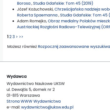
Borosa
,
Studia Gdańskie: Tom 45 (2019)
Józef Kożuchowski,
Chrześcijańska nadzieja wobe
Roberta Spaemanna
,
Studia Gdańskie: Tom 45 
Adam Romejko,
Obraz medialny Polaków mieszk
Austriackiej Rozgłośni Radiowo-Telewizyjnej (OR
1
2
3
>
>>
Możesz również
Rozpocznij zaawansowane wyszukiwa
Wydawca
Wydawnictwo Naukowe UKSW
ul. Dewajtis 5, domek nr 2
01-815 Warszawa
Strona WWW Wydawnictwa
e-mail:
wydawnictwo@uksw.edu.pl