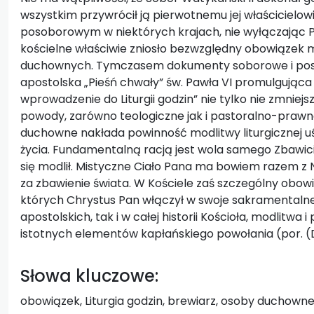
wszystkim przywrócił ją pierwotnemu jej właścicielow
posoborowym w niektórych krajach, nie wyłączając Po
kościelne właściwie zniosło bezwzględny obowiązek 
duchownych. Tymczasem dokumenty soborowe i poso
apostolska „Pieśń chwały” św. Pawła VI promulgująca 
wprowadzenie do Liturgii godzin” nie tylko nie zmniejs
powody, zarówno teologiczne jak i pastoralno-prawne
duchowne nakłada powinność modlitwy liturgicznej uś
życia. Fundamentalną racją jest wola samego Zbawicie
się modlił. Mistyczne Ciało Pana ma bowiem razem z
za zbawienie świata. W Kościele zaś szczególny obowią
których Chrystus Pan włączył w swoje sakramentaln
apostolskich, tak i w całej historii Kościoła, modlitwa
istotnych elementów kapłańskiego powołania (por. (D
Słowa kluczowe:
obowiązek, Liturgia godzin, brewiarz, osoby duchown