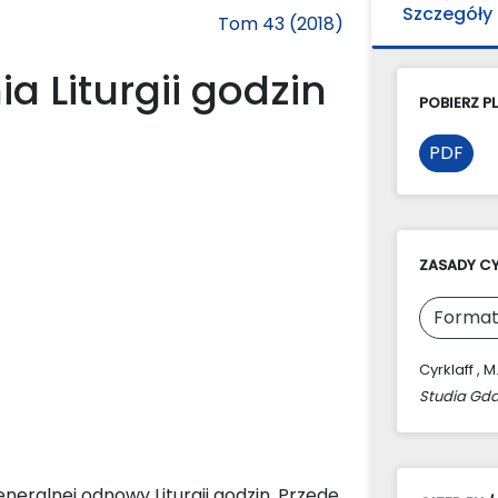
Szczegóły
Tom 43 (2018)
 Liturgii godzin
POBIERZ PL
PDF
ZASADY C
Format
Cyrklaff , 
Studia Gda
neralnej odnowy Liturgii godzin. Przede