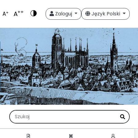
++
A
+
A
Zaloguj
Język Polski