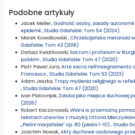
Podobne artykuły
Jacek Meller,
Godność osoby, zasady autonomii i
epidemii
,
Studia Gdańskie: Tom 54 (2024)
Marek Kowalkowski ,
Chrześcijańska metanoia w 
Gdańskie: Tom 43 (2018)
Dariusz Kwiatkowski,
Sacrum i profanum w liturg
polskim
,
Studia Gdańskie: Tom 47 (2020)
Piotr Pawel Jura,
Arte sacra nell’insegnamento d
Francesco
,
Studia Gdańskie: Tom 53 (2023)
Adam Jeszka,
Tropy myślenia religijnego w refl
,
Studia Gdańskie: Tom 47 (2020)
Ivan Platovnjak,
Żałoba jako miejsce duchowej 
(2026)
Robert Kaczorowski,
Wiara w przemożną pomoc i
tekstach utworów z muzyką Ottona Mieczysława
„Pieśni marjańskie” op. 80 (pieśni 1–10)
,
Studia G
Joachim Nowak,
Akty duchowe osobowego przeży