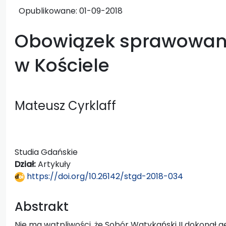
Opublikowane:
01-09-2018
Obowiązek sprawowania
w Kościele
Mateusz Cyrklaff
Studia Gdańskie
Dział:
Artykuły
https://doi.org/10.26142/stgd-2018-034
Abstrakt
Nie ma wątpliwości, że Sobór Watykański II dokonał ge