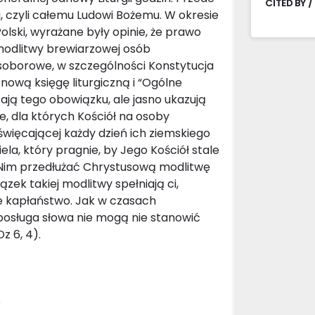
CITED BY /
i, czyli całemu Ludowi Bożemu. W okresie
lski, wyrażane były opinie, że prawo
modlitwy brewiarzowej osób
borowe, w szczególności Konstytucja
nową księgę liturgiczną i “Ogólne
zają tego obowiązku, ale jasno ukazują
, dla których Kościół na osoby
więcającej każdy dzień ich ziemskiego
la, który pragnie, by Jego Kościół stale
 Nim przedłużać Chrystusową modlitwę
zek takiej modlitwy spełniają ci,
e kapłaństwo. Jak w czasach
 i posługa słowa nie mogą nie stanowić
z 6, 4).
e