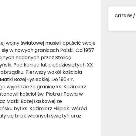
CITED BY /
ej wojny światowej musieli opuścić swoje
 się w nowych granicach Polski. Od 1957
ajnych nadanych przez Stolicę
ński. Pod koniec lat pięćdziesiątych XX
o obrządku. Pierwszy wokół kościoła
atki Bożej Łysieckiej. Do 1964 r.
ego wyjeździe za granicę ks. Kazimierz
nowił kościół św. Piotra i Pawła w
az Matki Bożej Łaskawej ze
ku był ks. Kazimierz Filipiak. Wśród
y się brak własnych świątyń oraz