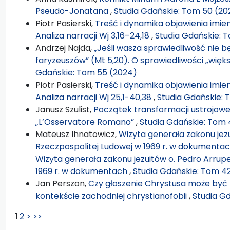
Pseudo-Jonatana
,
Studia Gdańskie: Tom 50 (20
Piotr Pasierski,
Treść i dynamika objawienia imien
Analiza narracji Wj 3,16–24,18
,
Studia Gdańskie: 
Andrzej Najda,
„Jeśli wasza sprawiedliwość nie b
faryzeuszów” (Mt 5,20). O sprawiedliwości „więk
Gdańskie: Tom 55 (2024)
Piotr Pasierski,
Treść i dynamika objawienia imien
Analiza narracji Wj 25,1-40,38
,
Studia Gdańskie: 
Janusz Szulist,
Początek transformacji ustrojowe
„L’Osservatore Romano”
,
Studia Gdańskie: Tom 
Mateusz Ihnatowicz,
Wizyta generała zakonu jezu
Rzeczpospolitej Ludowej w 1969 r. w dokument
Wizyta generała zakonu jezuitów o. Pedro Arrupe
1969 r. w dokumentach
,
Studia Gdańskie: Tom 42
Jan Perszon,
Czy głoszenie Chrystusa może być fo
kontekście zachodniej chrystianofobii
,
Studia G
1
2
>
>>