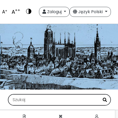
++
A
+
A
Zaloguj
Język Polski