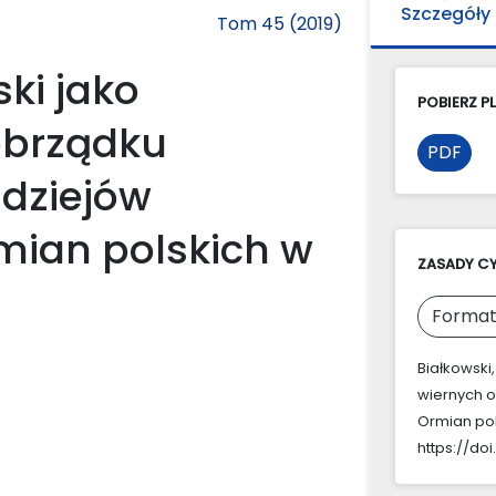
Szczegóły
Tom 45 (2019)
ki jako
POBIERZ PL
obrządku
PDF
 dziejów
rmian polskich w
ZASADY C
Format
Białkowski,
wiernych o
Ormian pol
https://do