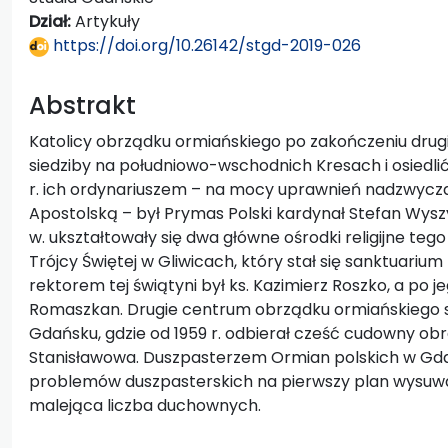
Dział:
Artykuły
https://doi.org/10.26142/stgd-2019-026
Abstrakt
Katolicy obrządku ormiańskiego po zakończeniu drugi
siedziby na południowo-wschodnich Kresach i osiedlić
r. ich ordynariuszem – na mocy uprawnień nadzwycz
Apostolską – był Prymas Polski kardynał Stefan Wyszy
w. ukształtowały się dwa główne ośrodki religijne teg
Trójcy Świętej w Gliwicach, który stał się sanktuarium M
rektorem tej świątyni był ks. Kazimierz Roszko, a po j
Romaszkan. Drugie centrum obrządku ormiańskiego sta
Gdańsku, gdzie od 1959 r. odbierał cześć cudowny obr
Stanisławowa. Duszpasterzem Ormian polskich w Gdańs
problemów duszpasterskich na pierwszy plan wysuwał
malejąca liczba duchownych.