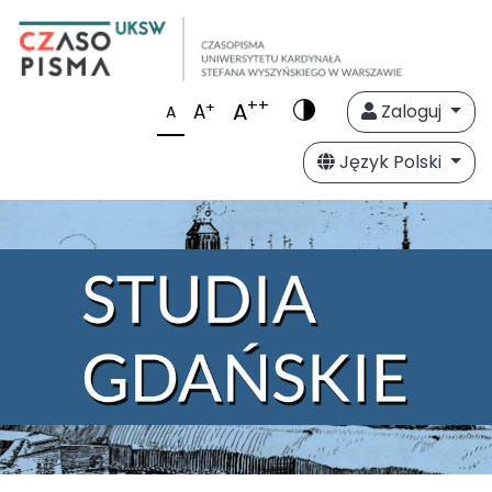
++
A
+
A
Zaloguj
A
Język Polski