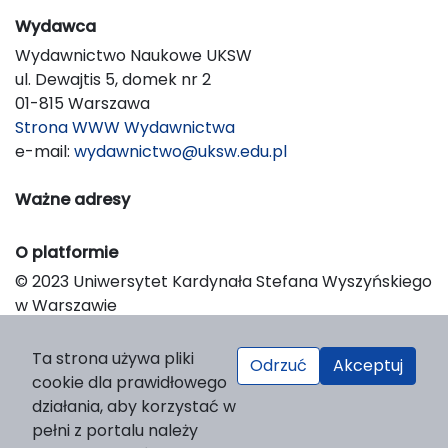
Wydawca
Wydawnictwo Naukowe UKSW
ul. Dewajtis 5, domek nr 2
01-815 Warszawa
Strona WWW Wydawnictwa
e-mail:
wydawnictwo@uksw.edu.pl
Ważne adresy
O platformie
© 2023 Uniwersytet Kardynała Stefana Wyszyńskiego
w Warszawie
Support & Customization by LIBCOM
Platform & Workflow by OJS/PKP
Ta strona używa pliki
Odrzuć
Akceptuj
cookie dla prawidłowego
działania, aby korzystać w
pełni z portalu należy