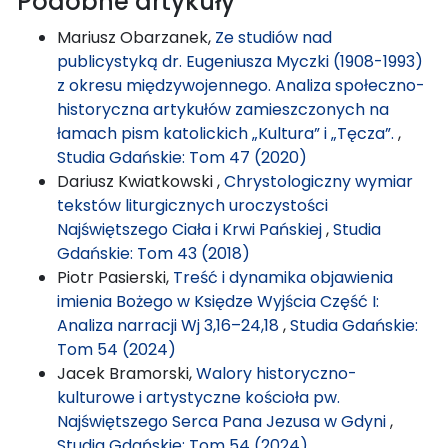
Podobne artykuły
Mariusz Obarzanek,
Ze studiów nad
publicystyką dr. Eugeniusza Myczki (1908-1993)
z okresu międzywojennego. Analiza społeczno-
historyczna artykułów zamieszczonych na
łamach pism katolickich „Kultura” i „Tęcza”.
,
Studia Gdańskie: Tom 47 (2020)
Dariusz Kwiatkowski ,
Chrystologiczny wymiar
tekstów liturgicznych uroczystości
Najświętszego Ciała i Krwi Pańskiej
,
Studia
Gdańskie: Tom 43 (2018)
Piotr Pasierski,
Treść i dynamika objawienia
imienia Bożego w Księdze Wyjścia Część I:
Analiza narracji Wj 3,16–24,18
,
Studia Gdańskie:
Tom 54 (2024)
Jacek Bramorski,
Walory historyczno-
kulturowe i artystyczne kościoła pw.
Najświętszego Serca Pana Jezusa w Gdyni
,
Studia Gdańskie: Tom 54 (2024)