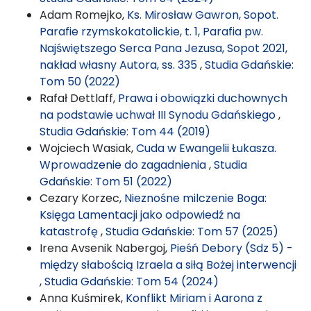
Adam Romejko,
Ks. Mirosław Gawron, Sopot.
Parafie rzymskokatolickie, t. 1, Parafia pw.
Najświętszego Serca Pana Jezusa, Sopot 2021,
nakład własny Autora, ss. 335
,
Studia Gdańskie:
Tom 50 (2022)
Rafał Dettlaff,
Prawa i obowiązki duchownych
na podstawie uchwał III Synodu Gdańskiego
,
Studia Gdańskie: Tom 44 (2019)
Wojciech Wasiak,
Cuda w Ewangelii Łukasza.
Wprowadzenie do zagadnienia
,
Studia
Gdańskie: Tom 51 (2022)
Cezary Korzec,
Nieznośne milczenie Boga:
Księga Lamentacji jako odpowiedź na
katastrofę
,
Studia Gdańskie: Tom 57 (2025)
Irena Avsenik Nabergoj,
Pieśń Debory (Sdz 5) -
między słabością Izraela a siłą Bożej interwencji
,
Studia Gdańskie: Tom 54 (2024)
Anna Kuśmirek,
Konflikt Miriam i Aarona z