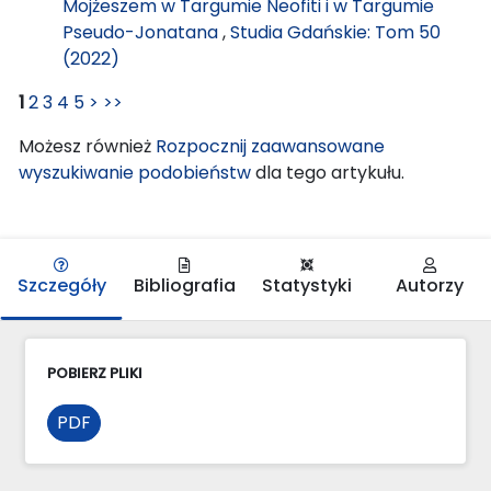
Mojżeszem w Targumie Neofiti i w Targumie
Pseudo-Jonatana
,
Studia Gdańskie: Tom 50
(2022)
1
2
3
4
5
>
>>
Możesz również
Rozpocznij zaawansowane
wyszukiwanie podobieństw
dla tego artykułu.
Szczegóły
Bibliografia
Statystyki
Autorzy
POBIERZ PLIKI
PDF