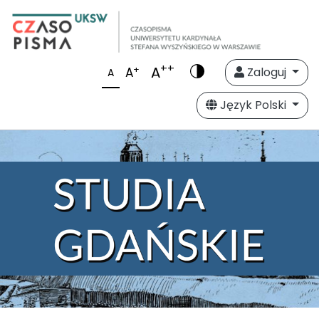
++
A
+
A
Zaloguj
A
Język Polski