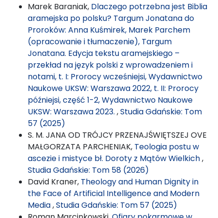
Marek Baraniak,
Dlaczego potrzebna jest Biblia
aramejska po polsku? Targum Jonatana do
Proroków: Anna Kuśmirek, Marek Parchem
(opracowanie i tłumaczenie), Targum
Jonatana. Edycja tekstu aramejskiego –
przekład na język polski z wprowadzeniem i
notami, t. I: Prorocy wcześniejsi, Wydawnictwo
Naukowe UKSW: Warszawa 2022, t. II: Prorocy
późniejsi, część 1-2, Wydawnictwo Naukowe
UKSW: Warszawa 2023.
,
Studia Gdańskie: Tom
57 (2025)
S. M. JANA OD TRÓJCY PRZENAJŚWIĘTSZEJ OVE
MAŁGORZATA PARCHENIAK,
Teologia postu w
ascezie i mistyce bł. Doroty z Mątów Wielkich
,
Studia Gdańskie: Tom 58 (2026)
David Kraner,
Theology and Human Dignity in
the Face of Artificial Intelligence and Modern
Media
,
Studia Gdańskie: Tom 57 (2025)
Roman Marcinkowski,
Ofiary pokarmowe w