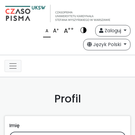
++
A
+
A
Zaloguj
A
Język Polski
Profil
Imię