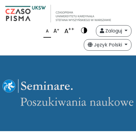
++
A
+
A
Zaloguj
A
Język Polski