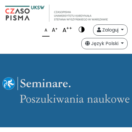
++
A
+
A
Zaloguj
A
Język Polski