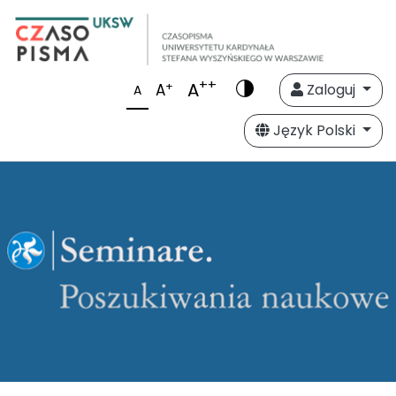
++
A
+
A
Zaloguj
A
Język Polski