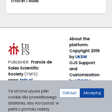
CITED BY / SHARE
About the
platform:
Copyright 2019
by
UKSW
PUBLISHER:
Francis de
OJS Support
Sales Scientific
and
Society
(TNFS)
Customization
www:
tnfs.pl
by
LIBCOM
E-
Platform &
Ta strona używa pliki
mail:
prezes(at)tnfs.pl
workfow
Odrzuć
Akceptuj
cookie dla prawidłowego
by
OJS/PKP
działania, aby korzystać w
pełni z portalu należy