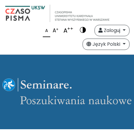
++
A
+
A
Zaloguj
A
Język Polski