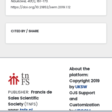
Naukowe
,
40
(1), 161–173.
https://doi.org/10.21852/sem.2019.1.12
CITED BY / SHARE
About the
platform:
Copyright 2019
by
UKSW
PUBLISHER:
Francis de
OJS Support
Sales Scientific
and
Society
(TNFS)
Customization
www:
tnfs.pl
by
LIBCOM