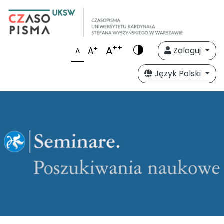
++
A
+
A
Zaloguj
A
Język Polski