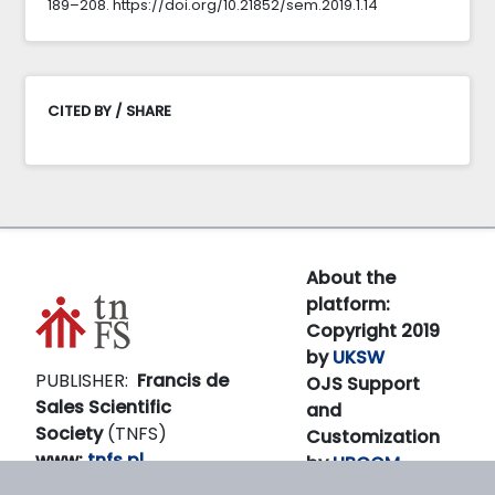
189–208. https://doi.org/10.21852/sem.2019.1.14
CITED BY / SHARE
About the
platform:
Copyright 2019
by
UKSW
PUBLISHER:
Francis de
OJS Support
Sales Scientific
and
Society
(TNFS)
Customization
www:
tnfs.pl
by
LIBCOM
E-
Platform &