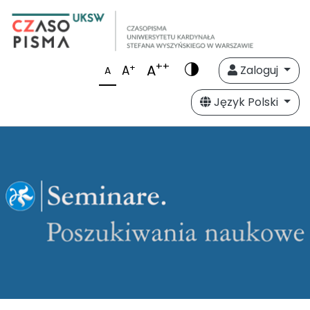
++
A
+
A
Zaloguj
A
Język Polski