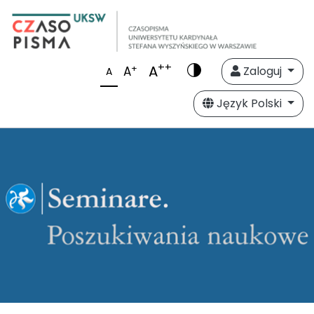
++
A
+
A
Zaloguj
A
Język Polski