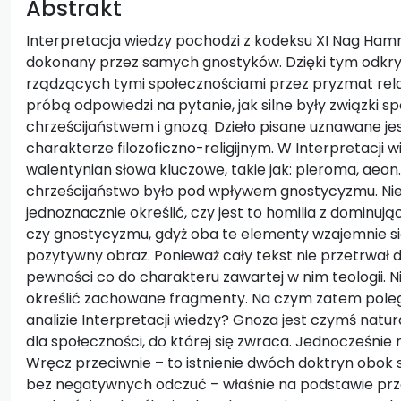
Abstrakt
Interpretacja wiedzy pochodzi z kodeksu XI Nag Hamma
dokonany przez samych gnostyków. Dzięki tym odk
rządzących tymi społecznościami przez pryzmat relacj
próbą odpowiedzi na pytanie, jak silne były związki 
chrześcijaństwem i gnozą. Dzieło pisane uznawane je
charakterze filozoficzno-religijnym. W Interpretacji w
walentynian słowa kluczowe, takie jak: pleroma, aeon
chrześcijaństwo było pod wpływem gnostycyzmu. Nie
jednoznacznie określić, czy jest to homilia z dominu
czy gnostycyzmu, gdyż oba te elementy wzajemnie si
pozytywny obraz. Ponieważ cały tekst nie przetrwał
pewności co do charakteru zawartej w nim teologii. Ni
określić zachowane fragmenty. Na czym zatem polega
analizie Interpretacji wiedzy? Gnoza jest czymś natu
dla społeczności, do której się zwraca. Jednocześnie
Wręcz przeciwnie – to istnienie dwóch doktryn obok s
bez negatywnych odczuć – właśnie na podstawie prze