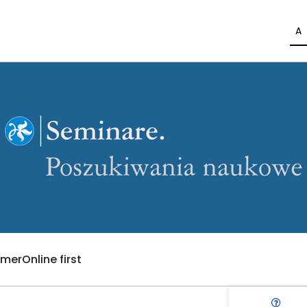
A
umer
Online first