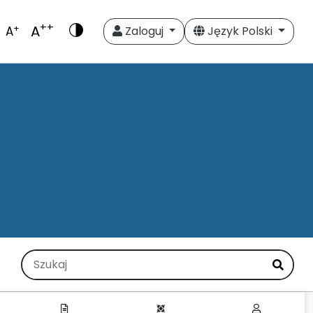
++
A
+
A
Zaloguj
Język Polski