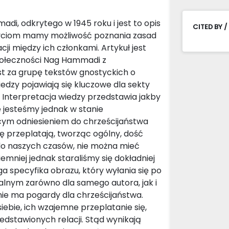
di, odkrytego w 1945 roku i jest to opis
CITED BY /
ryciom mamy możliwość poznania zasad
i między ich członkami. Artykuł jest
społeczności Nag Hammadi z
st za grupę tekstów gnostyckich o
iedzy pojawiają się kluczowe dla sekty
. Interpretacja wiedzy przedstawia jakby
 jesteśmy jednak w stanie
jącym odniesieniem do chrześcijaństwa
ę przeplatają, tworząc ogólny, dość
 do naszych czasów, nie można mieć
emniej jednak staraliśmy się dokładniej
 specyfika obrazu, który wyłania się po
ralnym zarówno dla samego autora, jak i
 nie ma pogardy dla chrześcijaństwa.
iebie, ich wzajemne przeplatanie się,
dstawionych relacji. Stąd wynikają