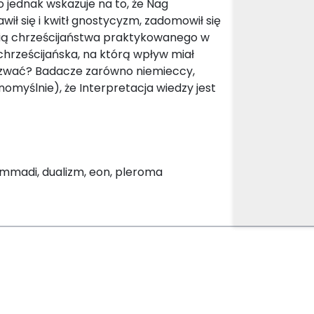
o jednak wskazuje na to, że Nag
ił się i kwitł gnostycyzm, zadomowił się
ęścią chrześcijaństwa praktykowanego w
 chrześcijańska, na którą wpływ miał
nazwać? Badacze zarówno niemieccy,
dnomyślnie), że Interpretacja wiedzy jest
mmadi, dualizm, eon, pleroma