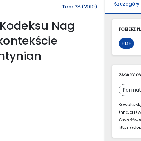
Szczegóły
Tom 28 (2010)
I Kodeksu Nag
POBIERZ PL
kontekście
PDF
ntynian
ZASADY C
Format
Kowalczyk,
(nhc, xi,1)
Poszukiwa
https://doi