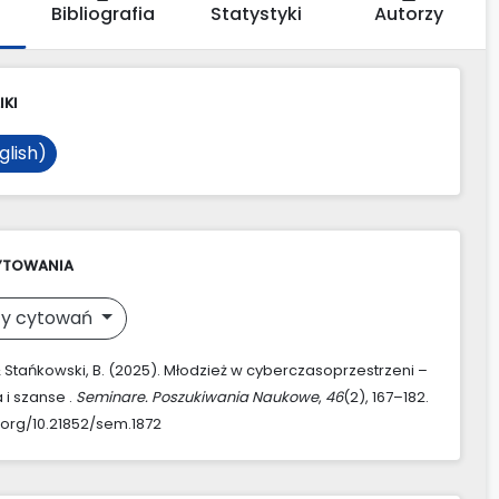
Bibliografia
Statystyki
Autorzy
IKI
glish)
YTOWANIA
y cytowań
 & Stańkowski, B. (2025). Młodzież w cyberczasoprzestrzeni –
 i szanse .
Seminare. Poszukiwania Naukowe
,
46
(2), 167–182.
i.org/10.21852/sem.1872