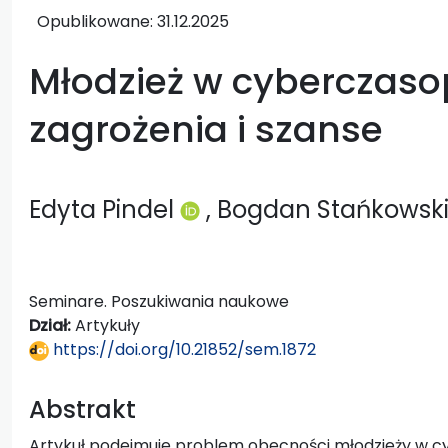
Opublikowane:
31.12.2025
Młodzież w cyberczasop
zagrożenia i szanse
Edyta Pindel
, Bogdan Stańkowsk
Seminare. Poszukiwania naukowe
Dział:
Artykuły
https://doi.org/10.21852/sem.1872
Abstrakt
Artykuł podejmuje problem obecności młodzieży w cyb