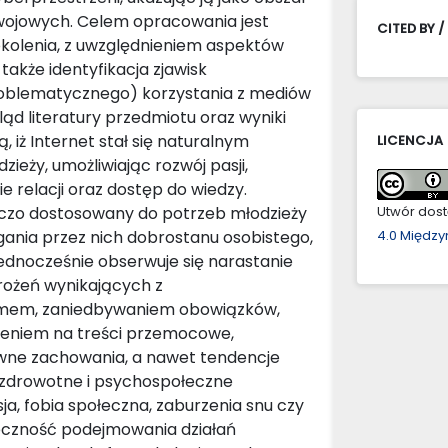
zwojowych. Celem opracowania jest
CITED BY /
 pokolenia, z uwzględnieniem aspektów
także identyfikacja zjawisk
oblematycznego) korzystania z mediów
d literatury przedmiotu oraz wyniki
iż Internet stał się naturalnym
LICENCJA
ieży, umożliwiając rozwój pasji,
 relacji oraz dostęp do wiedzy.
niczo dostosowany do potrzeb młodzieży
Utwór dostę
gania przez nich dobrostanu osobistego,
4.0 Międz
Jednocześnie obserwuje się narastanie
rożeń wynikających z
izmem, zaniedbywaniem obowiązków,
żeniem na treści przemocowe,
kowne zachowania, a nawet tendencje
 zdrowotne i psychospołeczne
ja, fobia społeczna, zaburzenia snu czy
nieczność podejmowania działań