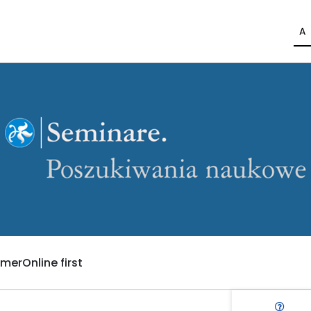
A
umer
Online first