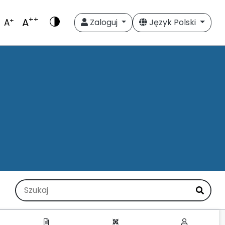
++
A
+
A
Zaloguj
Język Polski