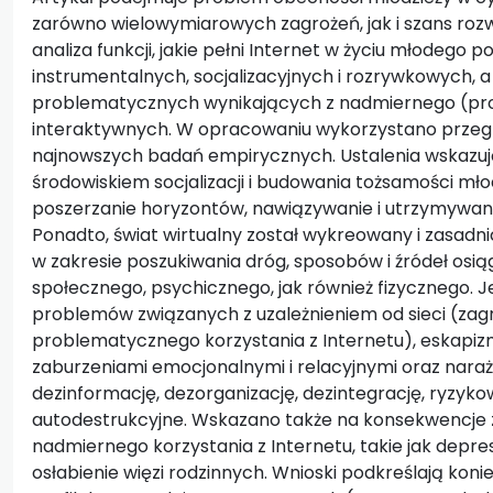
zarówno wielowymiarowych zagrożeń, jak i szans ro
analiza funkcji, jakie pełni Internet w życiu młodego
instrumentalnych, socjalizacyjnych i rozrywkowych, a 
problematycznych wynikających z nadmiernego (pr
interaktywnych. W opracowaniu wykorzystano przeglą
najnowszych badań empirycznych. Ustalenia wskazują, 
środowiskiem socjalizacji i budowania tożsamości młodz
poszerzanie horyzontów, nawiązywanie i utrzymywanie
Ponadto, świat wirtualny został wykreowany i zasad
w zakresie poszukiwania dróg, sposobów i źródeł osią
społecznego, psychicznego, jak również fizycznego. 
problemów związanych z uzależnieniem od sieci (zag
problematycznego korzystania z Internetu), eskap
zaburzeniami emocjonalnymi i relacyjnymi oraz nara
dezinformację, dezorganizację, dezintegrację, ryzy
autodestrukcyjne. Wskazano także na konsekwencje
nadmiernego korzystania z Internetu, takie jak depres
osłabienie więzi rodzinnych. Wnioski podkreślają ko