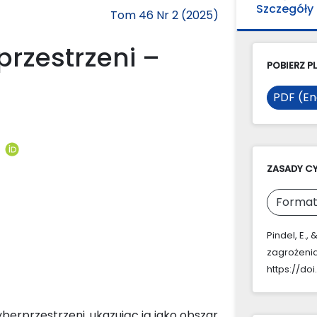
Szczegóły
Tom 46 Nr 2 (2025)
rzestrzeni –
POBIERZ PL
PDF (En
i
ZASADY C
Format
Pindel, E.,
zagrożenia
https://do
erprzestrzeni, ukazując ją jako obszar