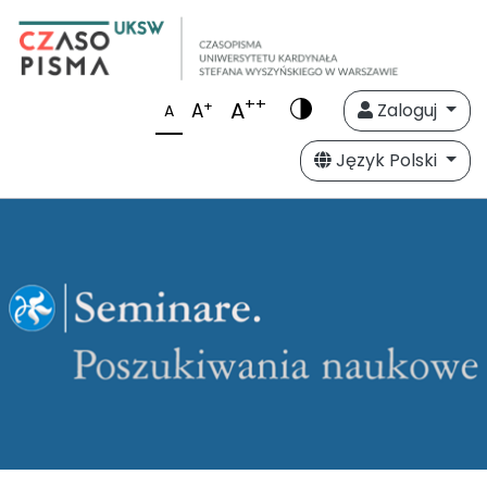
++
A
+
A
Zaloguj
A
Język Polski