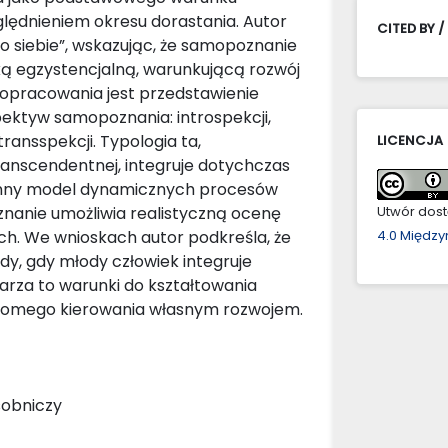
ędnieniem okresu dorastania. Autor
CITED BY /
o siebie”, wskazując, że samopoznanie
yką egzystencjalną, warunkującą rozwój
opracowania jest przedstawienie
ektyw samopoznania: introspekcji,
 transspekcji. Typologia ta,
LICENCJA
ranscendentnej, integruje dotychczas
ronny model dynamicznych procesów
nanie umożliwia realistyczną ocenę
Utwór dostę
ych. We wnioskach autor podkreśla, że
4.0 Międz
y, gdy młody człowiek integruje
arza to warunki do kształtowania
iadomego kierowania własnym rozwojem.
sobniczy