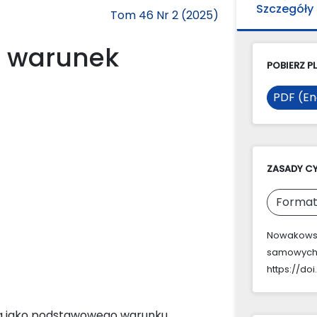
Szczegóły
Tom 46 Nr 2 (2025)
o warunek
POBIERZ PL
PDF (En
ZASADY C
Format
Nowakowski
samowych
https://do
ia jako podstawowego warunku