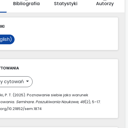
Bibliografia
Statystyki
Autorzy
IKI
glish)
YTOWANIA
y cytowań
, P. T. (2025). Poznawanie siebie jako warunek
owania.
Seminare. Poszukiwania Naukowe
,
46
(2), 5–17.
i.org/10.21852/sem.1874