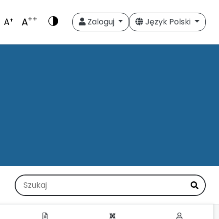
++
A
+
A
Zaloguj
Język Polski