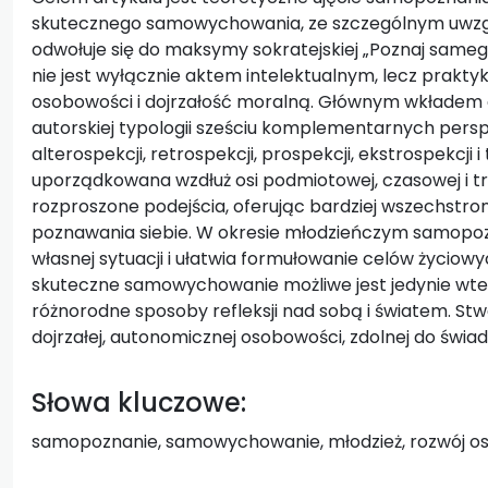
skutecznego samowychowania, ze szczególnym uwzgl
odwołuje się do maksymy sokratejskiej „Poznaj sameg
nie jest wyłącznie aktem intelektualnym, lecz prakt
osobowości i dojrzałość moralną. Głównym wkładem 
autorskiej typologii sześciu komplementarnych persp
alterospekcji, retrospekcji, prospekcji, ekstrospekcji i
uporządkowana wzdłuż osi podmiotowej, czasowej i t
rozproszone podejścia, oferując bardziej wszechst
poznawania siebie. W okresie młodzieńczym samopoz
własnej sytuacji i ułatwia formułowanie celów życiow
skuteczne samowychowanie możliwe jest jedynie wted
różnorodne sposoby refleksji nad sobą i światem. Stw
dojrzałej, autonomicznej osobowości, zdolnej do św
Słowa kluczowe:
samopoznanie, samowychowanie, młodzież, rozwój o