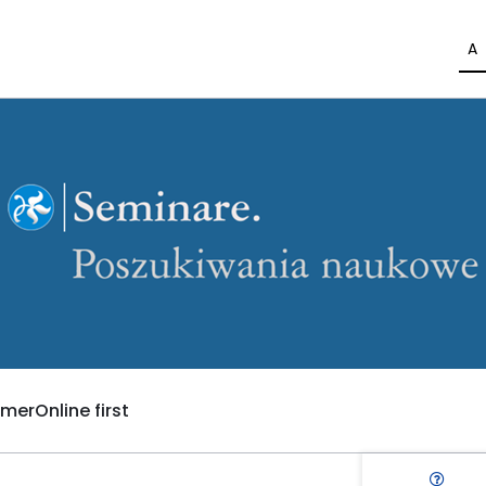
A
umer
Online first