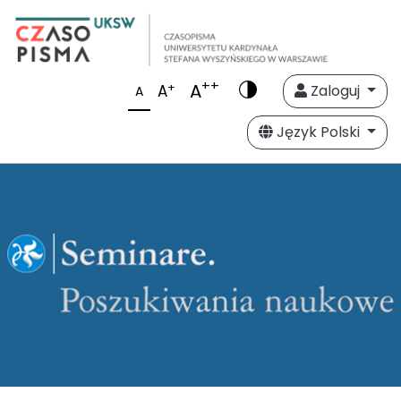
++
A
+
A
Zaloguj
A
Język Polski