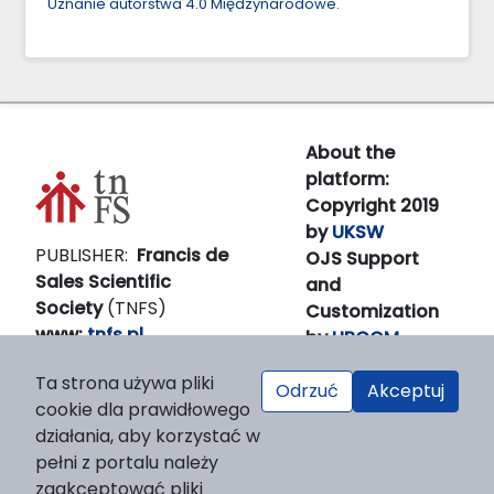
Uznanie autorstwa 4.0 Międzynarodowe
.
About the
platform:
Copyright 2019
by
UKSW
PUBLISHER:
Francis de
OJS Support
Sales Scientific
and
Society
(TNFS)
Customization
www:
tnfs.pl
by
LIBCOM
E-
Platform &
Ta strona używa pliki
mail:
prezes(at)tnfs.pl
workfow
Odrzuć
Akceptuj
cookie dla prawidłowego
by
OJS/PKP
działania, aby korzystać w
pełni z portalu należy
zaakceptować pliki