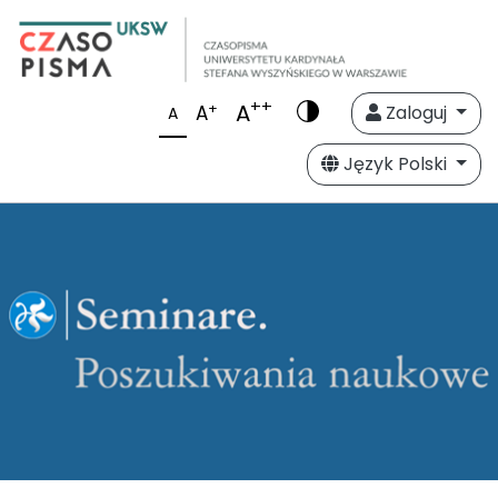
++
A
+
A
Zaloguj
A
Język Polski