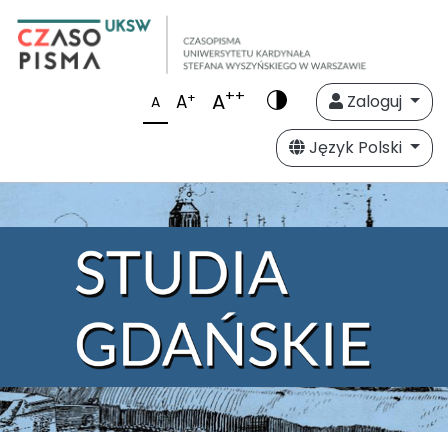
++
A
+
A
Zaloguj
A
Język Polski