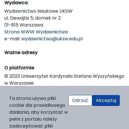
Wydawca
Wydawnictwo Naukowe UKSW
ul. Dewajtis 5, domek nr 2
01-815 Warszawa
Strona WWW Wydawnictwa
e-mail:
wydawnictwo@uksw.edu.pl
Ważne adresy
O platformie
© 2023 Uniwersytet Kardynała Stefana Wyszyńskiego
w Warszawie
Support & Customization by LIBCOM
Platform & Workflow by OJS/PKP
Ta strona używa pliki
Odrzuć
Akceptuj
cookie dla prawidłowego
działania, aby korzystać w
pełni z portalu należy
zaakceptować pliki