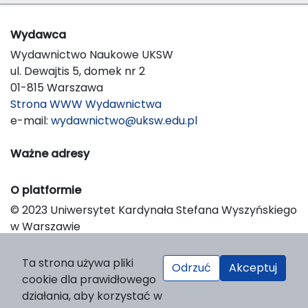
Wydawca
Wydawnictwo Naukowe UKSW
ul. Dewajtis 5, domek nr 2
01-815 Warszawa
Strona WWW Wydawnictwa
e-mail:
wydawnictwo@uksw.edu.pl
Ważne adresy
O platformie
© 2023 Uniwersytet Kardynała Stefana Wyszyńskiego
w Warszawie
Support & Customization by LIBCOM
Platform & Workflow by OJS/PKP
Ta strona używa pliki
Odrzuć
Akceptuj
cookie dla prawidłowego
działania, aby korzystać w