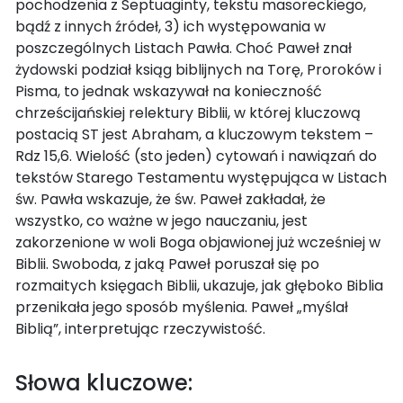
pochodzenia z Septuaginty, tekstu masoreckiego,
bądź z innych źródeł, 3) ich występowania w
poszczególnych Listach Pawła. Choć Paweł znał
żydowski podział ksiąg biblijnych na Torę, Proroków i
Pisma, to jednak wskazywał na konieczność
chrześcijańskiej relektury Biblii, w której kluczową
postacią ST jest Abraham, a kluczowym tekstem –
Rdz 15,6. Wielość (sto jeden) cytowań i nawiązań do
tekstów Starego Testamentu występująca w Listach
św. Pawła wskazuje, że św. Paweł zakładał, że
wszystko, co ważne w jego nauczaniu, jest
zakorzenione w woli Boga objawionej już wcześniej w
Biblii. Swoboda, z jaką Paweł poruszał się po
rozmaitych księgach Biblii, ukazuje, jak głęboko Biblia
przenikała jego sposób myślenia. Paweł „myślał
Biblią”, interpretując rzeczywistość.
Słowa kluczowe: