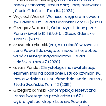
między słabością Izraela a siłą Bożej interwencji
,
Studia Gdańskie: Tom 54 (2024)
Wojciech Wasiak,
Wolność religijna w mowach
św. Pawła w Dz
,
Studia Gdańskie: Tom 53 (2023)
Grzegorz Szamocki,
Odpoczynek dany przez
Pana w świetle 1Krl 8,56-61
,
Studia Gdańskie:
Tom 50 (2022)
Sławomir Tykarski,
(Nie)Aktualność wezwania
Jana Pawła II do świętości małżeńskiej wobec
współczesnego indywidualizmu
,
Studia
Gdańskie: Tom 47 (2020)
Łukasz Pondel,
Chrystologiczna rewitalizacja
ekumenizmu na podstawie Listu do Rzymian św.
Pawła w dialogu z Der Römerbrief Karla Bartha
,
Studia Gdańskie: Tom 42 (2018)
Grzegorz Rafiński,
Kontemplacja estetyczna
Pisma świętego na przykładzie Ps 67 i
wybranych perykop z Listu św. Pawła do