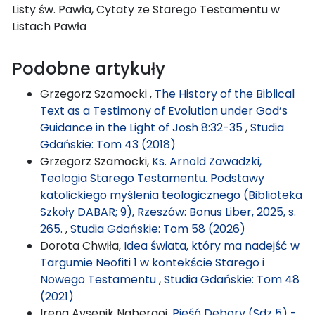
Listy św. Pawła, Cytaty ze Starego Testamentu w
Listach Pawła
Podobne artykuły
Grzegorz Szamocki ,
The History of the Biblical
Text as a Testimony of Evolution under God’s
Guidance in the Light of Josh 8:32-35
,
Studia
Gdańskie: Tom 43 (2018)
Grzegorz Szamocki,
Ks. Arnold Zawadzki,
Teologia Starego Testamentu. Podstawy
katolickiego myślenia teologicznego (Biblioteka
Szkoły DABAR; 9), Rzeszów: Bonus Liber, 2025, s.
265.
,
Studia Gdańskie: Tom 58 (2026)
Dorota Chwiła,
Idea świata, który ma nadejść w
Targumie Neofiti 1 w kontekście Starego i
Nowego Testamentu
,
Studia Gdańskie: Tom 48
(2021)
Irena Avsenik Nabergoj,
Pieśń Debory (Sdz 5) -