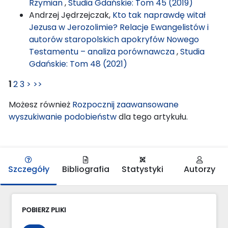
Rzymian
,
Studia Gdańskie: Tom 45 (2019)
Andrzej Jędrzejczak,
Kto tak naprawdę witał
Jezusa w Jerozolimie? Relacje Ewangelistów i
autorów staropolskich apokryfów Nowego
Testamentu – analiza porównawcza
,
Studia
Gdańskie: Tom 48 (2021)
1
2
3
>
>>
Możesz również
Rozpocznij zaawansowane
wyszukiwanie podobieństw
dla tego artykułu.
Szczegóły
Bibliografia
Statystyki
Autorzy
POBIERZ PLIKI