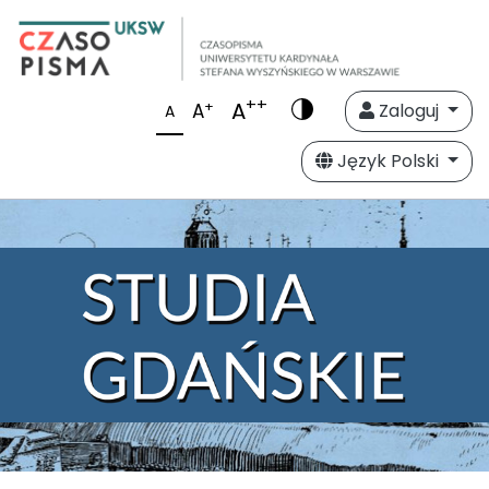
++
A
+
A
Zaloguj
A
Język Polski