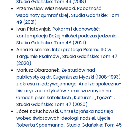
Studia Gdańskie: Tom 43 (2018)
Przemysław Wiszniewiecki,
Pobożność
wspólnoty qumrańskiej
,
Studia Gdańskie: Tom
49 (2021)
Ivan Platovnjak,
Pokarm i duchowość:
kontemplacja Bożej miłości podczas jedzenia
,
Studia Gdańskie: Tom 48 (2021)
Anna Kuśmirek,
Interpretacja Psalmu 110 w
Targumie Psalmów
,
Studia Gdańskie: Tom 47
(2020)
Mariusz Obarzanek,
Ze studiów nad
publicystyką dr. Eugeniusza Myczki (1908-1993)
z okresu międzywojennego. Analiza społeczno-
historyczna artykułów zamieszczonych na
łamach pism katolickich „Kultura” i „Tęcza”.
,
Studia Gdańskie: Tom 47 (2020)
Józef Kożuchowski,
Chrześcijańska nadzieja
wobec światowych ideologii nadziei. Ujęcie
Roberta Spaemanna
,
Studia Gdańskie: Tom 45