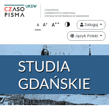
++
A
+
A
Zaloguj
A
Język Polski