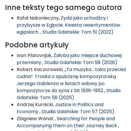
Inne teksty tego samego autora
Rafał Nakonieczny,
Żydzi jako uchodźcy i
przybysze w Egipcie. Kwesta resentymentów
egipskich.
,
Studia Gdańskie: Tom 51 (2022)
Podobne artykuły
Ivan Platovnjak,
Żałoba jako miejsce duchowej
przemiany
,
Studia Gdańskie: Tom 58 (2026)
Robert Kaczorowski,
„Ta muzyka… taka przecież
cudna”. Troska o spuściznę kompozytorską
Jerzego Gablenza w listach wdowy po
kompozytorze do syna z lat 1939–1952
,
Studia
Gdańskie: Tom 56 (2025)
Andrzej Kurnicki,
Justice in Politics and
Economy
,
Studia Gdańskie: Tom 57 (2025)
Zbigniew Wanat ,
Searching for People and
Accompanying them on their Journey Back
,