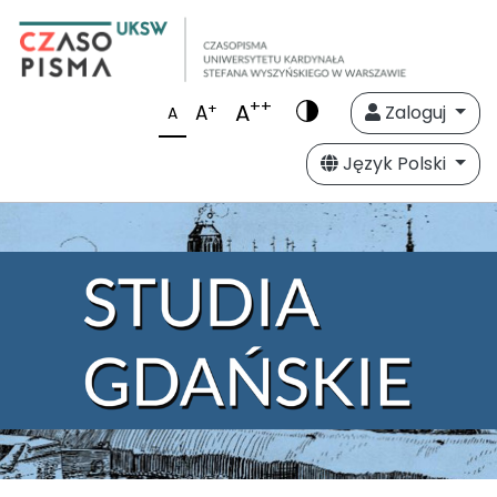
++
A
+
A
Zaloguj
A
Język Polski