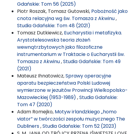
Gdańskie: Tom 56 (2025)
Piotr Roszak, Tomasz Gutowski,
Pobożność jako
cnota relacyjna wg św. Tomasza z Akwinu
,
Studia Gdańskie: Tom 48 (2021)
Tomasz Dutkiewicz,
Eucharystia i metafizyka.
Arystotelesowska teoria złożeń
wewnątrzbytowych jako filozoficzne
instrumentarium w Traktacie o Eucharystii św.
Tomasza z Akwinu
,
Studia Gdańskie: Tom 49
(2021)
Mateusz Ihnatowicz,
Sprawy operacyjne
aparatu bezpieczeństwa Polski Ludowej
wymierzone w jezuitów Prowincji Wielkopolsko-
Mazowieckiej (1953-1989)
,
Studia Gdańskie:
Tom 47 (2020)
Adam Romejko,
Motyw irlandzkiego „homo
viator” w twórczości zespołu muzycznego The
Dubliners
,
Studia Gdańskie: Tom 52 (2023)
S. M. JANA OD TRÓJCY PRZENAJŚWIĘTSZEJ OVE