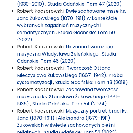
(1930–2010)
,
Studia Gdańskie: Tom 47 (2020)
Robert Kaczorowski,
Dwie zachowane msze ks.
Jana Żukowskiego (1870–1911) w kontekście
wybranych zagadnień muzycznych i
semantycznych
,
Studia Gdańskie: Tom 50
(2022)
Robert Kaczorowski,
Nieznana twórczość
muzyczna Władysława Żeleńskiego
,
Studia
Gdańskie: Tom 46 (2020)
Robert Kaczorowski ,
Twórczość Ottona
Mieczysława Żukowskiego (1867–1942). Próba
systematyzacji
,
Studia Gdańskie: Tom 43 (2018)
Robert Kaczorowski,
Zachowana twórczość
muzyczna ks. Stanisława Żukowskiego (1881–
1935)
,
Studia Gdańskie: Tom 54 (2024)
Robert Kaczorowski,
Muzyczny portret braci ks.
Jana (1870–1911) i Aleksandra (1879–1911)
Żukowskich w świetle zachowanych pieśni
religijnych
,
Studia Gdańskie: Tom 52 (2023)