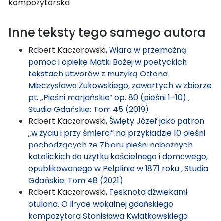
kompozytorska
Inne teksty tego samego autora
Robert Kaczorowski,
Wiara w przemożną
pomoc i opiekę Matki Bożej w poetyckich
tekstach utworów z muzyką Ottona
Mieczysława Żukowskiego, zawartych w zbiorze
pt. „Pieśni marjańskie” op. 80 (pieśni 1–10)
,
Studia Gdańskie: Tom 45 (2019)
Robert Kaczorowski,
Święty Józef jako patron
„w życiu i przy śmierci” na przykładzie 10 pieśni
pochodzących ze Zbioru pieśni nabożnych
katolickich do użytku kościelnego i domowego,
opublikowanego w Pelplinie w 1871 roku
,
Studia
Gdańskie: Tom 48 (2021)
Robert Kaczorowski,
Tęsknota dźwiękami
otulona. O liryce wokalnej gdańskiego
kompozytora Stanisława Kwiatkowskiego