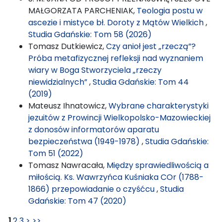
MAŁGORZATA PARCHENIAK,
Teologia postu w
ascezie i mistyce bł. Doroty z Mątów Wielkich
,
Studia Gdańskie: Tom 58 (2026)
Tomasz Dutkiewicz,
Czy anioł jest „rzeczą”?
Próba metafizycznej refleksji nad wyznaniem
wiary w Boga Stworzyciela „rzeczy
niewidzialnych”
,
Studia Gdańskie: Tom 44
(2019)
Mateusz Ihnatowicz,
Wybrane charakterystyki
jezuitów z Prowincji Wielkopolsko-Mazowieckiej
z donosów informatorów aparatu
bezpieczeństwa (1949-1978)
,
Studia Gdańskie:
Tom 51 (2022)
Tomasz Nawracała,
Między sprawiedliwością a
miłością. Ks. Wawrzyńca Kuśniaka COr (1788-
1866) przepowiadanie o czyśćcu
,
Studia
Gdańskie: Tom 47 (2020)
1
2
3
>
>>