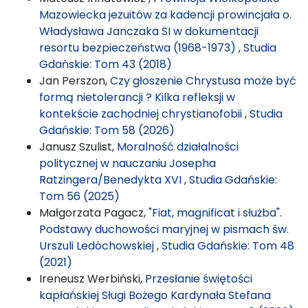
Mazowiecka jezuitów za kadencji prowincjała o.
Władysława Janczaka SI w dokumentacji
resortu bezpieczeństwa (1968-1973)
,
Studia
Gdańskie: Tom 43 (2018)
Jan Perszon,
Czy głoszenie Chrystusa może być
formą nietolerancji ? Kilka refleksji w
kontekście zachodniej chrystianofobii
,
Studia
Gdańskie: Tom 58 (2026)
Janusz Szulist,
Moralność działalności
politycznej w nauczaniu Josepha
Ratzingera/Benedykta XVI
,
Studia Gdańskie:
Tom 56 (2025)
Małgorzata Pagacz,
"Fiat, magnificat i służba".
Podstawy duchowości maryjnej w pismach św.
Urszuli Ledóchowskiej
,
Studia Gdańskie: Tom 48
(2021)
Ireneusz Werbiński,
Przesłanie świętości
kapłańskiej Sługi Bożego Kardynała Stefana