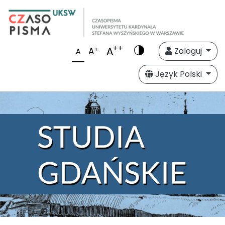
++
A
+
A
Zaloguj
A
Język Polski