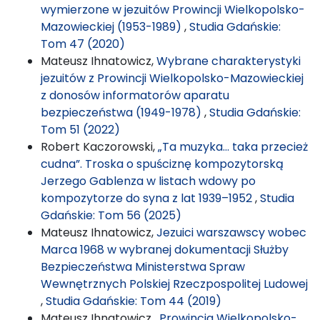
wymierzone w jezuitów Prowincji Wielkopolsko-
Mazowieckiej (1953-1989)
,
Studia Gdańskie:
Tom 47 (2020)
Mateusz Ihnatowicz,
Wybrane charakterystyki
jezuitów z Prowincji Wielkopolsko-Mazowieckiej
z donosów informatorów aparatu
bezpieczeństwa (1949-1978)
,
Studia Gdańskie:
Tom 51 (2022)
Robert Kaczorowski,
„Ta muzyka… taka przecież
cudna”. Troska o spuściznę kompozytorską
Jerzego Gablenza w listach wdowy po
kompozytorze do syna z lat 1939–1952
,
Studia
Gdańskie: Tom 56 (2025)
Mateusz Ihnatowicz,
Jezuici warszawscy wobec
Marca 1968 w wybranej dokumentacji Służby
Bezpieczeństwa Ministerstwa Spraw
Wewnętrznych Polskiej Rzeczpospolitej Ludowej
,
Studia Gdańskie: Tom 44 (2019)
Mateusz Ihnatowicz ,
Prowincja Wielkopolsko-