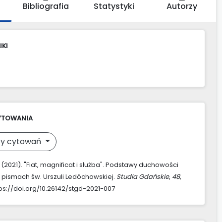
Bibliografia
Statystyki
Autorzy
IKI
YTOWANIA
y cytowań
(2021). "Fiat, magnificat i służba". Podstawy duchowości
 pismach św. Urszuli Ledóchowskiej.
Studia Gdańskie
,
48
,
tps://doi.org/10.26142/stgd-2021-007