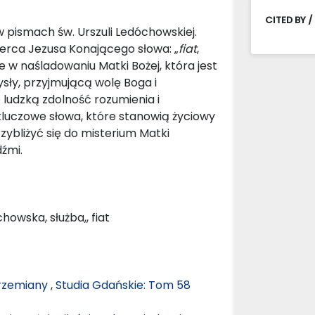
CITED BY /
 pismach św. Urszuli Ledóchowskiej.
Serca Jezusa Konającego słowa: „
fiat
,
e w naśladowaniu Matki Bożej, która jest
sły, przyjmującą wolę Boga i
ludzką zdolność rozumienia i
 kluczowe słowa, które stanowią życiowy
ybliżyć się do misterium Matki
dźmi.
owska, służba,, fiat
przemiany
,
Studia Gdańskie: Tom 58