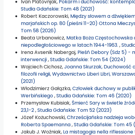
Ivan Platovnjak,
Pokarm i duchowość: kontemplac
Studia Gdańskie: Tom 48 (2021)
Robert Kaczorowski,
Między słowem a dźwiękiem:
marjańskich op. 80 (pieśni 11–20) Ottona Miecz
Tom 58 (2026)
Beata Urbanowicz,
Matka Boża Częstochowska a
niepodległościowego w latach 1944-1963.
,
Studi
Irena Avsenik Nabergoj,
Pieśń Debory (Sdz 5) - m
interwencji
,
Studia Gdańskie: Tom 54 (2024)
Wojciech Cichosz,
Joanna Skurzak, Duchowość at
filozofii religii, Wydawnictwo Liberi Libri, Warszaw
(2021)
Włodzimierz Gałązka,
Człowiek duchowy w publika
Werbińskiego
,
Studia Gdańskie: Tom 46 (2020)
Przemysław Kubisiak,
Śmierć Sary w świetle źróde
23,1-2
,
Studia Gdańskie: Tom 52 (2023)
Józef Kożuchowski,
Chrześcijańska nadzieja wobe
Roberta Spaemanna
,
Studia Gdańskie: Tom 45 
Jakub J. Woźniak,
La mistagogia nella riflessione t