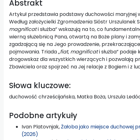
Abstrakt
Artykuł przedstawia podstawy duchowości maryjnej w
Według założycielki Zgromadzenia Sióstr Urszulanek 
magnificat
i służba” wskazują na to, co fundamentaln
wierną służebnicą Pana, otwartą na Boże plany i zamy
zgadzającą się na Jego prowadzenie, przekraczające 
pojmowania. Triada „
fiat
,
magnificat
i służba” podaje
drogowskaz dla wszystkich wierzących i pozwalają prz
Zbawiciela oraz spojrzeć na Jej relacje z Bogiem i z lu
Słowa kluczowe:
duchowość chrześcijańska, Matka Boża, Urszula Ledóch
Podobne artykuły
Ivan Platovnjak,
Żałoba jako miejsce duchowej 
(2026)