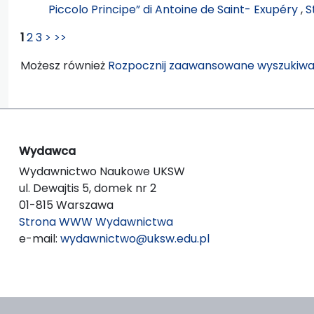
Piccolo Principe” di Antoine de Saint- Exupéry
,
S
1
2
3
>
>>
Możesz również
Rozpocznij zaawansowane wyszukiwa
Wydawca
Wydawnictwo Naukowe UKSW
ul. Dewajtis 5, domek nr 2
01-815 Warszawa
Strona WWW Wydawnictwa
e-mail:
wydawnictwo@uksw.edu.pl