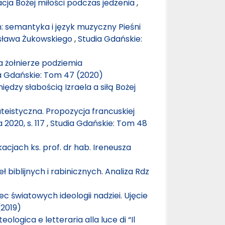
ja Bożej miłości podczas jedzenia
,
 semantyka i język muzyczny Pieśni
ysława Żukowskiego
,
Studia Gdańskie:
 żołnierze podziemia
a Gdańskie: Tom 47 (2020)
iędzy słabością Izraela a siłą Bożej
eistyczna. Propozycja francuskiej
a 2020, s. 117
,
Studia Gdańskie: Tom 48
cjach ks. prof. dr hab. Ireneusza
ł biblijnych i rabinicznych. Analiza Rdz
c światowych ideologii nadziei. Ujęcie
(2019)
eologica e letteraria alla luce di “Il