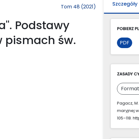
Szczegóły
Tom 48 (2021)
ba". Podstawy
POBIERZ PL
w pismach św.
PDF
ZASADY C
Format
Pagacz, M. 
maryjnej w
105–118. ht