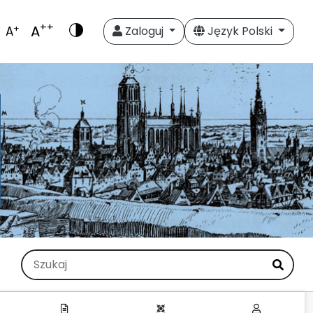
++
A
+
A
Zaloguj
Język Polski