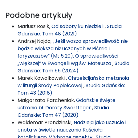
Podobne artykuły
Mariusz Rosik,
Od soboty ku niedzieli
,
Studia
Gdańskie: Tom 48 (2021)
Andrzej Najda,
„Jeśli wasza sprawiedliwość nie
będzie większa niż uczonych w Piśmie i
faryzeuszów” (Mt 5,20). O sprawiedliwości
„większej” w Ewangelii wg św. Mateusza
,
Studia
Gdańskie: Tom 55 (2024)
Marek Kowalkowski ,
Chrześcijańska metanoia
w liturgii Środy Popielcowej
,
Studia Gdańskie:
Tom 43 (2018)
Małgorzata Parcheniak,
Gdańskie święte
ustronia bł. Doroty Swertfeger
,
Studia
Gdańskie: Tom 47 (2020)
Waldemar Prondzinski,
Nadzieja jako uczucie i
cnota w świetle nauczania Kościoła
katolickiego. Wybrane aspekty
,
Studia