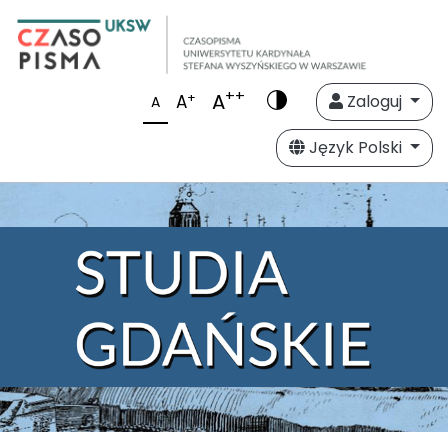
++
A
+
A
Zaloguj
A
Język Polski