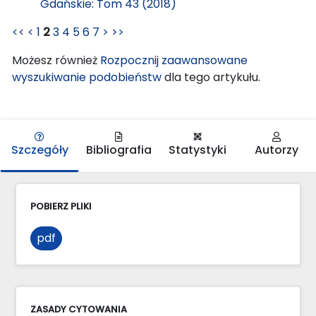
Gdańskie: Tom 43 (2018)
<<
<
1
2
3
4
5
6
7
>
>>
Możesz również
Rozpocznij zaawansowane
wyszukiwanie podobieństw
dla tego artykułu.
Szczegóły
Bibliografia
Statystyki
Autorzy
POBIERZ PLIKI
pdf
ZASADY CYTOWANIA