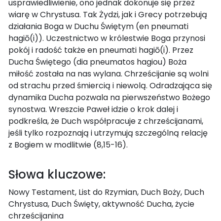
usprawiedliwienie, ono jednak dokonuje się przez
wiarę w Chrystusa. Tak Żydzi, jak i Grecy potrzebują
działania Boga w Duchu Świętym (en pneumati
hagiō(i)). Uczestnictwo w królestwie Boga przynosi
pokój i radość także en pneumati hagiō(i). Przez
Ducha Świętego (dia pneumatos hagiou) Boża
miłość została na nas wylana. Chrześcijanie są wolni
od strachu przed śmiercią i niewolą. Odradzająca się
dynamika Ducha pozwala na pierwszeństwo Bożego
synostwa. Wreszcie Paweł idzie o krok dalej i
podkreśla, że Duch współpracuje z chrześcijanami,
jeśli tylko rozpoznają i utrzymują szczególną relację
z Bogiem w modlitwie (8,15-16).
Słowa kluczowe:
Nowy Testament, List do Rzymian, Duch Boży, Duch
Chrystusa, Duch Święty, aktywność Ducha, życie
chrześcijanina