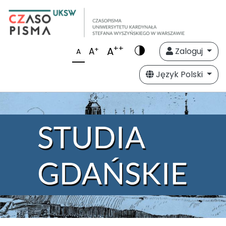
++
A
+
A
Zaloguj
A
Język Polski