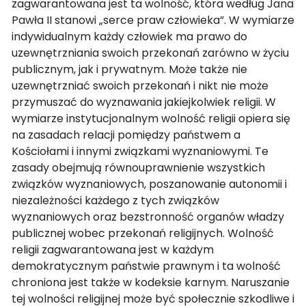
zagwarantowana jest ta wolność, która według Jana
Pawła II stanowi „serce praw człowieka”. W wymiarze
indywidualnym każdy człowiek ma prawo do
uzewnętrzniania swoich przekonań zarówno w życiu
publicznym, jak i prywatnym. Może także nie
uzewnętrzniać swoich przekonań i nikt nie może
przymuszać do wyznawania jakiejkolwiek religii. W
wymiarze instytucjonalnym wolność religii opiera się
na zasadach relacji pomiędzy państwem a
Kościołami i innymi związkami wyznaniowymi. Te
zasady obejmują równouprawnienie wszystkich
związków wyznaniowych, poszanowanie autonomii i
niezależności każdego z tych związków
wyznaniowych oraz bezstronność organów władzy
publicznej wobec przekonań religijnych. Wolność
religii zagwarantowana jest w każdym
demokratycznym państwie prawnym i ta wolność
chroniona jest także w kodeksie karnym. Naruszanie
tej wolności religijnej może być społecznie szkodliwe i