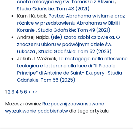
cnota relacyjna wg św. Tomasza z Akwinu
,
Studia Gdańskie: Tom 48 (2021)
Kamil Kubiak,
Postać Abrahama w islamie oraz
różnice w przedstawieniu Abrahama w Biblii i
Koranie
,
Studia Gdańskie: Tom 49 (2021)
Andrzej Najda,
(Nie) szata zdobi człowieka. O
znaczeniu ubioru w podwójnym dziele św.
Łukasza
,
Studia Gdańskie: Tom 52 (2023)
Jakub J. Woźniak,
La mistagogia nella riflessione
teologica e letteraria alla luce di “Il Piccolo
Principe” di Antoine de Saint- Exupéry
,
Studia
Gdańskie: Tom 56 (2025)
1
2
3
4
5
6
>
>>
Możesz również
Rozpocznij zaawansowane
wyszukiwanie podobieństw
dla tego artykułu.