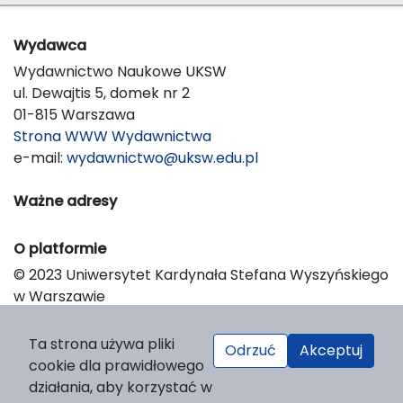
Wydawca
Wydawnictwo Naukowe UKSW
ul. Dewajtis 5, domek nr 2
01-815 Warszawa
Strona WWW Wydawnictwa
e-mail:
wydawnictwo@uksw.edu.pl
Ważne adresy
O platformie
© 2023 Uniwersytet Kardynała Stefana Wyszyńskiego
w Warszawie
Support & Customization by LIBCOM
Platform & Workflow by OJS/PKP
Ta strona używa pliki
Odrzuć
Akceptuj
cookie dla prawidłowego
działania, aby korzystać w