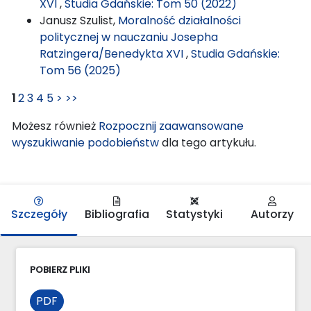
XVI
,
Studia Gdańskie: Tom 50 (2022)
Janusz Szulist,
Moralność działalności
politycznej w nauczaniu Josepha
Ratzingera/Benedykta XVI
,
Studia Gdańskie:
Tom 56 (2025)
1
2
3
4
5
>
>>
Możesz również
Rozpocznij zaawansowane
wyszukiwanie podobieństw
dla tego artykułu.
Szczegóły
Bibliografia
Statystyki
Autorzy
POBIERZ PLIKI
PDF