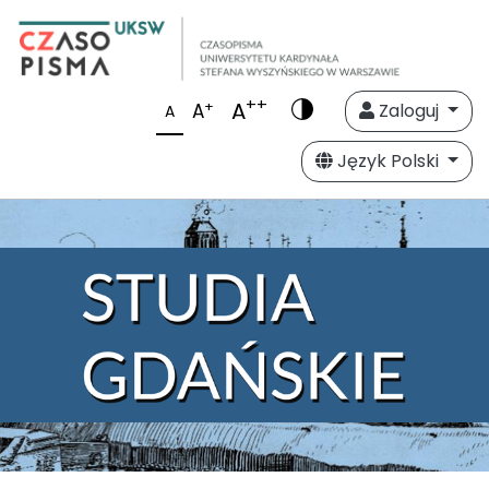
++
A
+
A
Zaloguj
A
Język Polski