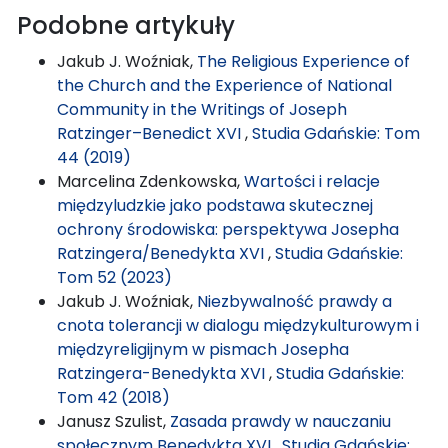
Podobne artykuły
Jakub J. Woźniak,
The Religious Experience of
the Church and the Experience of National
Community in the Writings of Joseph
Ratzinger–Benedict XVI
,
Studia Gdańskie: Tom
44 (2019)
Marcelina Zdenkowska,
Wartości i relacje
międzyludzkie jako podstawa skutecznej
ochrony środowiska: perspektywa Josepha
Ratzingera/Benedykta XVI
,
Studia Gdańskie:
Tom 52 (2023)
Jakub J. Woźniak,
Niezbywalność prawdy a
cnota tolerancji w dialogu międzykulturowym i
międzyreligijnym w pismach Josepha
Ratzingera-Benedykta XVI
,
Studia Gdańskie:
Tom 42 (2018)
Janusz Szulist,
Zasada prawdy w nauczaniu
społecznym Benedykta XVI
,
Studia Gdańskie: