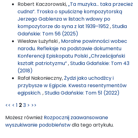
Robert Kaczorowski,
„Ta muzyka… taka przecież
cudna”. Troska o spuściznę kompozytorską
Jerzego Gablenza w listach wdowy po
kompozytorze do syna z lat 1939–1952
,
Studia
Gdańskie: Tom 56 (2025)
Wiesław Łużyński ,
Moralne powinności wobec
narodu. Refleksje na podstawie dokumentu
Konferencji Episkopatu Polski „Chrześcijański
kształt patriotyzmu”
,
Studia Gdańskie: Tom 43
(2018)
Rafał Nakonieczny,
Żydzi jako uchodźcy i
przybysze w Egipcie. Kwesta resentymentów
egipskich.
,
Studia Gdańskie: Tom 51 (2022)
<<
<
1
2
3
>
>>
Możesz również
Rozpocznij zaawansowane
wyszukiwanie podobieństw
dla tego artykułu.