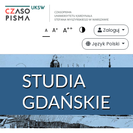
++
A
+
A
Zaloguj
A
Język Polski