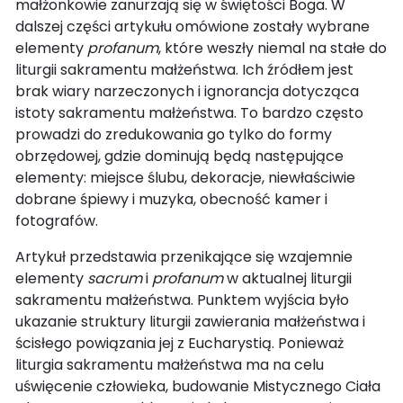
małżonkowie zanurzają się w świętości Boga. W
dalszej części artykułu omówione zostały wybrane
elementy
profanum
, które weszły niemal na stałe do
liturgii sakramentu małżeństwa. Ich źródłem jest
brak wiary narzeczonych i ignorancja dotycząca
istoty sakramentu małżeństwa. To bardzo często
prowadzi do zredukowania go tylko do formy
obrzędowej, gdzie dominują będą następujące
elementy: miejsce ślubu, dekoracje, niewłaściwie
dobrane śpiewy i muzyka, obecność kamer i
fotografów.
Artykuł przedstawia przenikające się wzajemnie
elementy
sacrum
i
profanum
w aktualnej liturgii
sakramentu małżeństwa. Punktem wyjścia było
ukazanie struktury liturgii zawierania małżeństwa i
ścisłego powiązania jej z Eucharystią. Ponieważ
liturgia sakramentu małżeństwa ma na celu
uświęcenie człowieka, budowanie Mistycznego Ciała