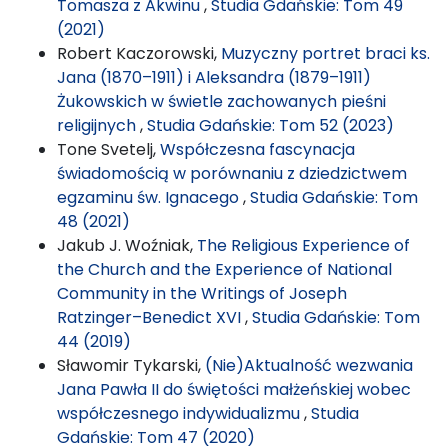
Tomasza z Akwinu
,
Studia Gdańskie: Tom 49
(2021)
Robert Kaczorowski,
Muzyczny portret braci ks.
Jana (1870–1911) i Aleksandra (1879–1911)
Żukowskich w świetle zachowanych pieśni
religijnych
,
Studia Gdańskie: Tom 52 (2023)
Tone Svetelj,
Współczesna fascynacja
świadomością w porównaniu z dziedzictwem
egzaminu św. Ignacego
,
Studia Gdańskie: Tom
48 (2021)
Jakub J. Woźniak,
The Religious Experience of
the Church and the Experience of National
Community in the Writings of Joseph
Ratzinger–Benedict XVI
,
Studia Gdańskie: Tom
44 (2019)
Sławomir Tykarski,
(Nie)Aktualność wezwania
Jana Pawła II do świętości małżeńskiej wobec
współczesnego indywidualizmu
,
Studia
Gdańskie: Tom 47 (2020)