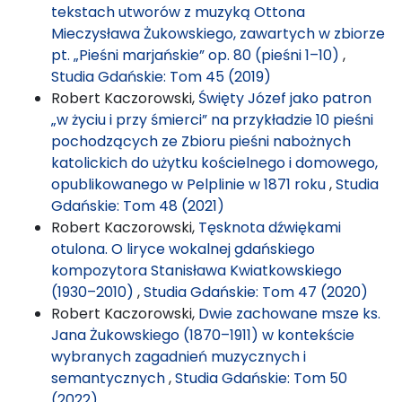
tekstach utworów z muzyką Ottona
Mieczysława Żukowskiego, zawartych w zbiorze
pt. „Pieśni marjańskie” op. 80 (pieśni 1–10)
,
Studia Gdańskie: Tom 45 (2019)
Robert Kaczorowski,
Święty Józef jako patron
„w życiu i przy śmierci” na przykładzie 10 pieśni
pochodzących ze Zbioru pieśni nabożnych
katolickich do użytku kościelnego i domowego,
opublikowanego w Pelplinie w 1871 roku
,
Studia
Gdańskie: Tom 48 (2021)
Robert Kaczorowski,
Tęsknota dźwiękami
otulona. O liryce wokalnej gdańskiego
kompozytora Stanisława Kwiatkowskiego
(1930–2010)
,
Studia Gdańskie: Tom 47 (2020)
Robert Kaczorowski,
Dwie zachowane msze ks.
Jana Żukowskiego (1870–1911) w kontekście
wybranych zagadnień muzycznych i
semantycznych
,
Studia Gdańskie: Tom 50
(2022)