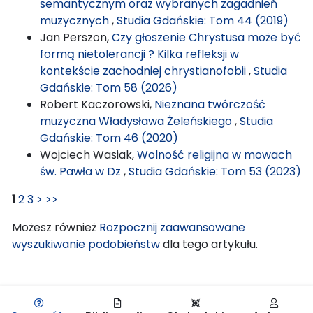
semantycznym oraz wybranych zagadnień
muzycznych
,
Studia Gdańskie: Tom 44 (2019)
Jan Perszon,
Czy głoszenie Chrystusa może być
formą nietolerancji ? Kilka refleksji w
kontekście zachodniej chrystianofobii
,
Studia
Gdańskie: Tom 58 (2026)
Robert Kaczorowski,
Nieznana twórczość
muzyczna Władysława Żeleńskiego
,
Studia
Gdańskie: Tom 46 (2020)
Wojciech Wasiak,
Wolność religijna w mowach
św. Pawła w Dz
,
Studia Gdańskie: Tom 53 (2023)
1
2
3
>
>>
Możesz również
Rozpocznij zaawansowane
wyszukiwanie podobieństw
dla tego artykułu.