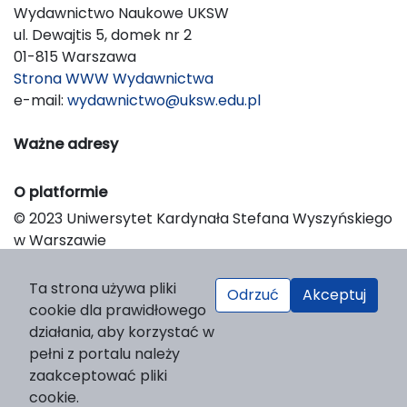
Wydawnictwo Naukowe UKSW
ul. Dewajtis 5, domek nr 2
01-815 Warszawa
Strona WWW Wydawnictwa
e-mail:
wydawnictwo@uksw.edu.pl
Ważne adresy
O platformie
© 2023 Uniwersytet Kardynała Stefana Wyszyńskiego
w Warszawie
Support & Customization by LIBCOM
Platform & Workflow by OJS/PKP
Ta strona używa pliki
Odrzuć
Akceptuj
cookie dla prawidłowego
działania, aby korzystać w
pełni z portalu należy
zaakceptować pliki
cookie.