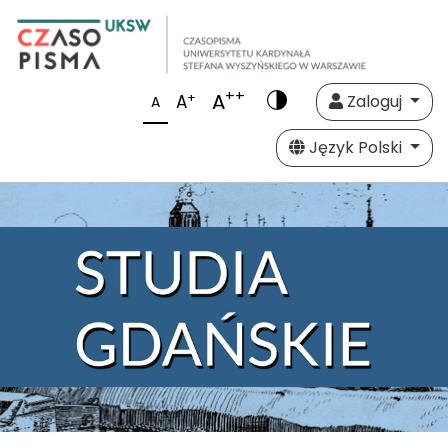
++
A
+
A
Zaloguj
A
Język Polski