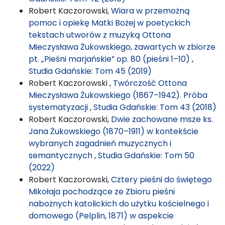
Robert Kaczorowski,
Wiara w przemożną
pomoc i opiekę Matki Bożej w poetyckich
tekstach utworów z muzyką Ottona
Mieczysława Żukowskiego, zawartych w zbiorze
pt. „Pieśni marjańskie” op. 80 (pieśni 1–10)
,
Studia Gdańskie: Tom 45 (2019)
Robert Kaczorowski ,
Twórczość Ottona
Mieczysława Żukowskiego (1867–1942). Próba
systematyzacji
,
Studia Gdańskie: Tom 43 (2018)
Robert Kaczorowski,
Dwie zachowane msze ks.
Jana Żukowskiego (1870–1911) w kontekście
wybranych zagadnień muzycznych i
semantycznych
,
Studia Gdańskie: Tom 50
(2022)
Robert Kaczorowski,
Cztery pieśni do świętego
Mikołaja pochodzące ze Zbioru pieśni
nabożnych katolickich do użytku kościelnego i
domowego (Pelplin, 1871) w aspekcie