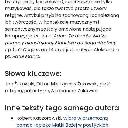
był organistą kościelnym), sami zaczęli nie tylko
muzykować, ale także tworzyć proste utwory
religijne. Artykuł przybliża zachowaną i odnalezioną
ich twórczość. W kontekście muzycznym i
semantycznym zostały omówione następujące
kompozycje ks. Jana:
Adoro Te devote
,
Matko
pomocy nieustającej
,
Modlitwa do Boga-Rodzicy
op. 5,
O Chryste
op. 14 oraz jeden utwór Aleksandra
pt.
Ratuj Maryo
.
Słowa kluczowe:
Jan Żukowski, Otton Mieczysław Żukowski, pieśń
religijna, patriotyzm, Aleksander Żukowski
Inne teksty tego samego autora
Robert Kaczorowski,
Wiara w przemożną
pomoc i opiekę Matki Bożej w poetyckich