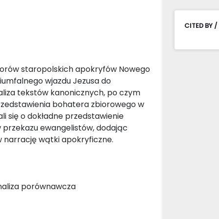
CITED BY /
utorów staropolskich apokryfów Nowego
iumfalnego wjazdu Jezusa do
aliza tekstów kanonicznych, po czym
przedstawienia bohatera zbiorowego w
li się o dokładne przedstawienie
w przekazu ewangelistów, dodając
 narrację wątki apokryficzne.
 analiza porównawcza