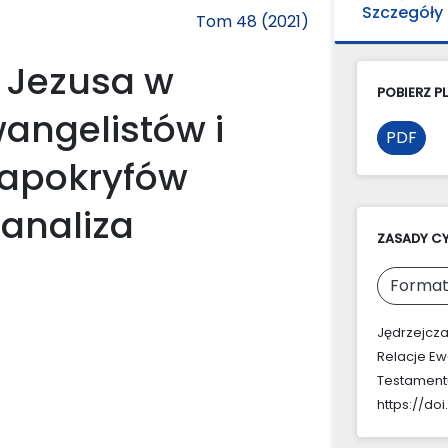
Szczegóły
Tom 48 (2021)
ł Jezusa w
POBIERZ PL
wangelistów i
PDF
 apokryfów
analiza
ZASADY C
Format
Jędrzejcza
Relacje Ew
Testament
https://do