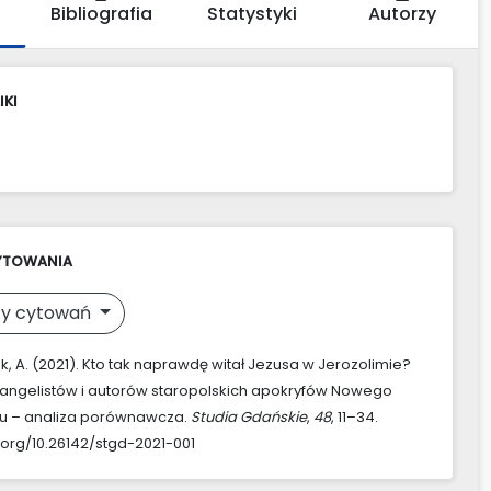
Bibliografia
Statystyki
Autorzy
IKI
YTOWANIA
y cytowań
k, A. (2021). Kto tak naprawdę witał Jezusa w Jerozolimie?
angelistów i autorów staropolskich apokryfów Nowego
u – analiza porównawcza.
Studia Gdańskie
,
48
, 11–34.
i.org/10.26142/stgd-2021-001