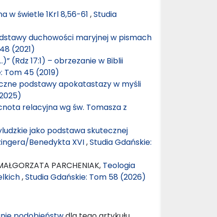
 w świetle 1Krl 8,56-61
,
Studia
. Podstawy duchowości maryjnej w pismach
48 (2021)
…)” (Rdz 17:1) – obrzezanie w Biblii
: Tom 45 (2019)
giczne podstawy apokatastazy w myśli
(2025)
cnota relacyjna wg św. Tomasza z
yludzkie jako podstawa skutecznej
zingera/Benedykta XVI
,
Studia Gdańskie:
 MAŁGORZATA PARCHENIAK,
Teologia
elkich
,
Studia Gdańskie: Tom 58 (2026)
nie podobieństw
dla tego artykułu.