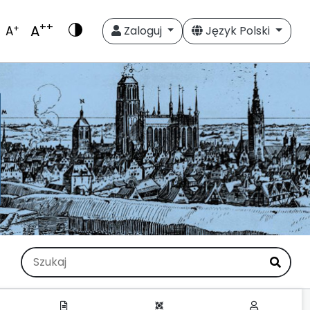
++
A
+
A
Zaloguj
Język Polski