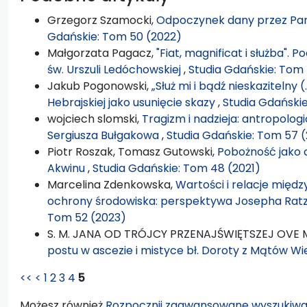
Grzegorz Szamocki,
Odpoczynek dany przez Pana
Gdańskie: Tom 50 (2022)
Małgorzata Pagacz,
"Fiat, magnificat i służba"
św. Urszuli Ledóchowskiej
,
Studia Gdańskie: Tom 
Jakub Pogonowski,
„Służ mi i bądź nieskazitelny (
Hebrajskiej jako usunięcie skazy
,
Studia Gdańskie
wojciech slomski,
Tragizm i nadzieja: antropolo
Sergiusza Bułgakowa
,
Studia Gdańskie: Tom 57 
Piotr Roszak, Tomasz Gutowski,
Pobożność jako 
Akwinu
,
Studia Gdańskie: Tom 48 (2021)
Marcelina Zdenkowska,
Wartości i relacje międz
ochrony środowiska: perspektywa Josepha Rat
Tom 52 (2023)
S. M. JANA OD TRÓJCY PRZENAJŚWIĘTSZEJ OVE
postu w ascezie i mistyce bł. Doroty z Mątów Wi
<<
<
1
2
3
4
5
Możesz również
Rozpocznij zaawansowane wyszukiwa