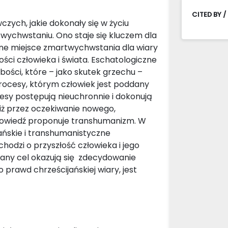
CITED BY /
zych, jakie dokonały się w życiu
twychwstaniu. Ono staje się kluczem dla
alne miejsce zmartwychwstania dla wiary
ści człowieka i świata. Eschatologiczne
abości, które – jako skutek grzechu –
 procesy, którym człowiek jest poddany
sy postępują nieuchronnie i dokonują
niż przez oczekiwanie nowego,
powiedź proponuje transhumanizm. W
ańskie i transhumanistyczne
dzi o przyszłość człowieka i jego
any cel okazują się zdecydowanie
rawd chrześcijańskiej wiary, jest