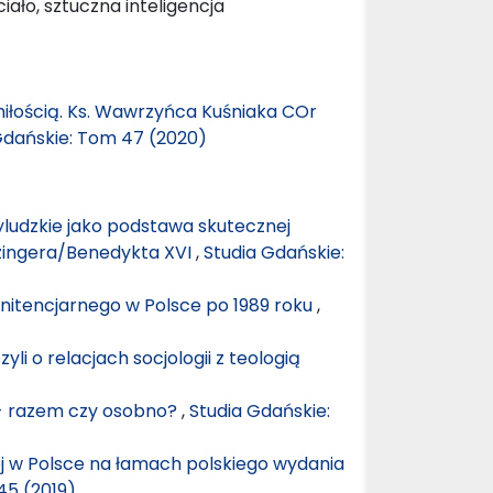
ało, sztuczna inteligencja
miłością. Ks. Wawrzyńca Kuśniaka COr
Gdańskie: Tom 47 (2020)
yludzkie jako podstawa skutecznej
zingera/Benedykta XVI
,
Studia Gdańskie:
nitencjarnego w Polsce po 1989 roku
,
zyli o relacjach socjologii z teologią
. - razem czy osobno?
,
Studia Gdańskie:
j w Polsce na łamach polskiego wydania
45 (2019)