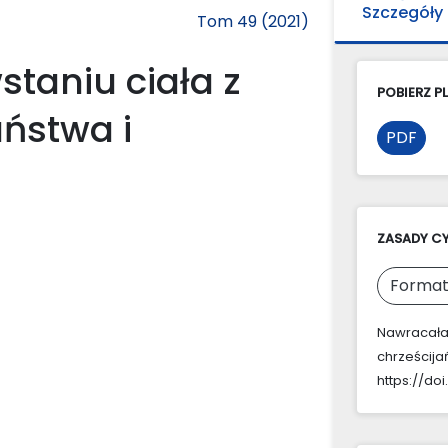
Szczegóły
Tom 49 (2021)
taniu ciała z
POBIERZ PL
ństwa i
PDF
ZASADY C
Format
Nawracała,
chrześcija
https://do