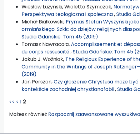
Wiesław Łużyński, Wioletta Szymczak,
Normatywna
Perspektywa teologiczna i społeczna
,
Studia Gd
Michał Białkowski,
Prymas Stefan Wyszyński jako
ormiańskiego. Szkic do dziejów religijnych diasp
Studia Gdańskie: Tom 45 (2019)
Tomasz Nawracała,
Accomplissement et dépass
du corps ressuscité
,
Studia Gdańskie: Tom 45 (2
Jakub J. Woźniak,
The Religious Experience of t
Community in the Writings of Joseph Ratzinger
(2019)
Jan Perszon,
Czy głoszenie Chrystusa może być fo
kontekście zachodniej chrystianofobii
,
Studia G
<<
<
1
2
Możesz również
Rozpocznij zaawansowane wyszukiwa