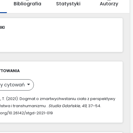
Bibliografia
Statystyki
Autorzy
IKI
YTOWANIA
y cytowań
 T. (2021). Dogmat o zmartwychwstaniu ciała z perspektywy
ństwa i transhumanizmu .
Studia Gdańskie
,
49
, 37–54.
i.org/10.26142/stgd-2021-019