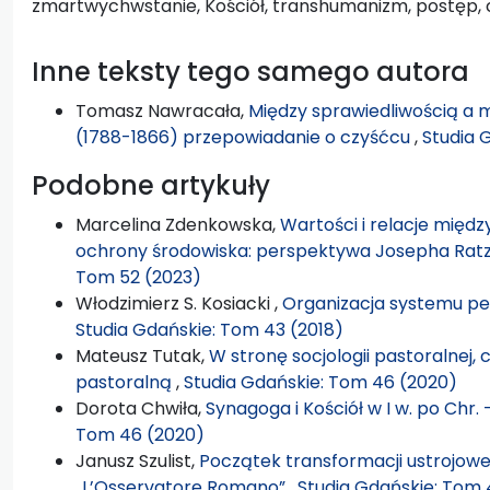
zmartwychwstanie, Kościół, transhumanizm, postęp, ci
Inne teksty tego samego autora
Tomasz Nawracała,
Między sprawiedliwością a 
(1788-1866) przepowiadanie o czyśćcu
,
Studia 
Podobne artykuły
Marcelina Zdenkowska,
Wartości i relacje międz
ochrony środowiska: perspektywa Josepha Rat
Tom 52 (2023)
Włodzimierz S. Kosiacki ,
Organizacja systemu pe
Studia Gdańskie: Tom 43 (2018)
Mateusz Tutak,
W stronę socjologii pastoralnej, c
pastoralną
,
Studia Gdańskie: Tom 46 (2020)
Dorota Chwiła,
Synagoga i Kościół w I w. po Chr
Tom 46 (2020)
Janusz Szulist,
Początek transformacji ustrojowe
„L’Osservatore Romano”
,
Studia Gdańskie: Tom 