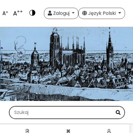
++
A
+
A
Zaloguj
Język Polski