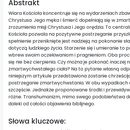
Abstrakt
Wiara Kościoła koncentruje się na wydarzeniach zbawc
Chrystusa. Jego męka i śmierć dopełniają się w zmar
zrozumienia misji Chrystusa i Jego orędzia. To centr
Kościoła pozwala na pozytywne postrzeganie przyszło
spełnienie przeniknięte jest nadzieją na pokonanie sł
dotyczą ludzkiego życia. Starzenie się i umieranie to
wbrew swoim oczekiwaniom i pragnieniom. Oba proce
się nie bez cierpienia. Czy można je pokonać inaczej 
zmartwychwstałego ciała? Na to pytanie własną od
niniejszym artykule przedstawiona zostanie chrześcij
postrzeganie zmartwychwstania. W obu wypadkach cho
szczęście. Jednakże proponowane środki i przewidyw
różne. Transhumanizm, mimo swego podobieństwa do p
daleki od całości objawienia biblijnego.
Słowa kluczowe: