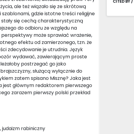
CITED BY /
ycia, ale też wiązało się ze skrótową
zablonami, gdzie istotne treści religijne
e stały się cechą charakterystyczną
iejszego do odbioru ze względu na
ej perspektywy może sprawiać wrażenie,
rotnego efektu od zamierzonego, tzn. że
ści zdecydowanie je utrudnia. Język
a pozór wydawać, zawierającym proste
leżałoby postrzegać go jako
rajszczyzny, służącą wyłącznie do
językiem zatem spisano Misznę? Jaka jest
nia jest głównym redaktorem pierwszego
ego zarazem pierwszy polski przekład
a, judaizm rabiniczny