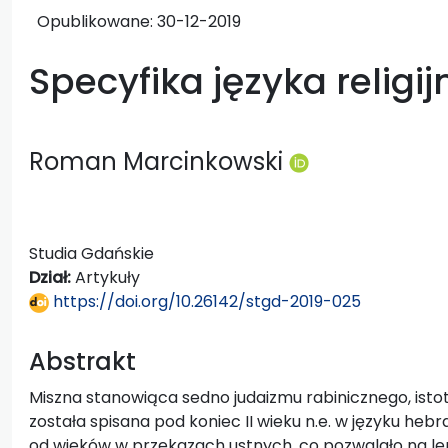
Opublikowane:
30-12-2019
Specyfika języka religi
Roman Marcinkowski
Studia Gdańskie
Dział:
Artykuły
https://doi.org/10.26142/stgd-2019-025
Abstrakt
Miszna stanowiąca sedno judaizmu rabinicznego, istotę
została spisana pod koniec II wieku n.e. w języku hebra
od wieków w przekazach ustnych, co pozwalało na lep