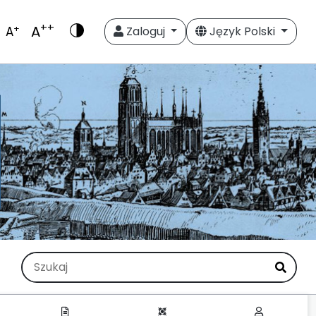
++
A
+
A
Zaloguj
Język Polski