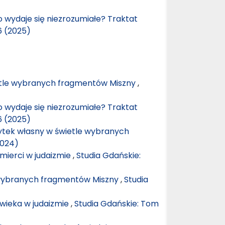
o wydaje się niezrozumiałe? Traktat
6 (2025)
tle wybranych fragmentów Miszny
,
o wydaje się niezrozumiałe? Traktat
6 (2025)
żytek własny w świetle wybranych
2024)
śmierci w judaizmie
,
Studia Gdańskie:
 wybranych fragmentów Miszny
,
Studia
owieka w judaizmie
,
Studia Gdańskie: Tom