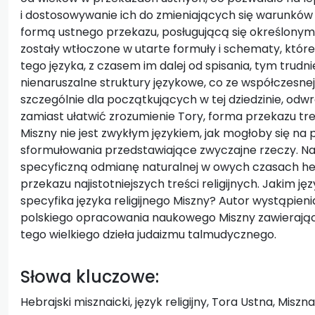
i dostosowywanie ich do zmieniających się warunków ż
formą ustnego przekazu, posługującą się określonymi s
zostały wtłoczone w utarte formuły i schematy, któr
tego języka, z czasem im dalej od spisania, tym trudn
nienaruszalne struktury językowe, co ze współczesn
szczególnie dla początkujących w tej dziedzinie, odw
zamiast ułatwić zrozumienie Tory, forma przekazu tre
Miszny nie jest zwykłym językiem, jak mogłoby się n
sformułowania przedstawiające zwyczajne rzeczy. Na
specyficzną odmianę naturalnej w owych czasach heb
przekazu najistotniejszych treści religijnych. Jakim 
specyfika języka religijnego Miszny? Autor wystąpie
polskiego opracowania naukowego Miszny zawierając
tego wielkiego dzieła judaizmu talmudycznego.
Słowa kluczowe:
Hebrajski misznaicki, język religijny, Tora Ustna, Miszn