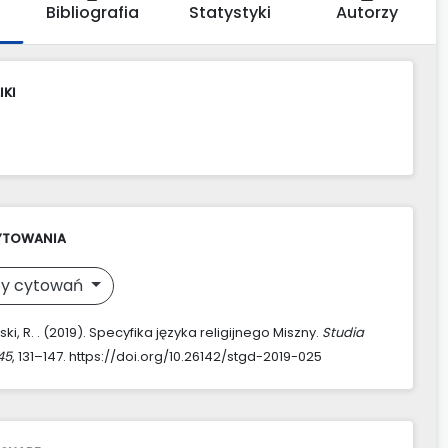
Bibliografia
Statystyki
Autorzy
IKI
YTOWANIA
y cytowań
i, R. . (2019). Specyfika języka religijnego Miszny.
Studia
45
, 131–147. https://doi.org/10.26142/stgd-2019-025