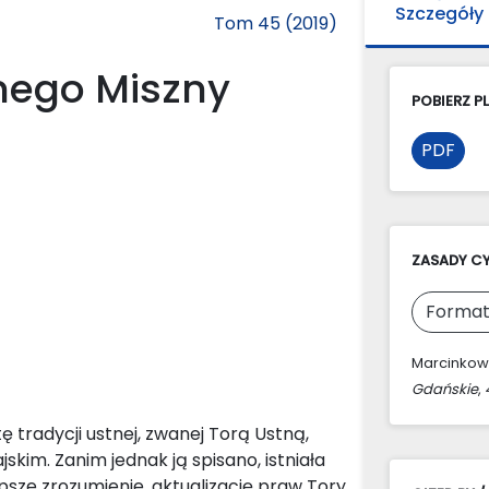
Szczegóły
Tom 45 (2019)
jnego Miszny
POBIERZ PL
PDF
ZASADY C
Format
Marcinkowsk
Gdańskie
,
 tradycji ustnej, zwanej Torą Ustną,
jskim. Zanim jednak ją spisano, istniała
sze zrozumienie, aktualizację praw Tory