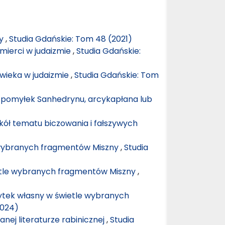
ny
,
Studia Gdańskie: Tom 48 (2021)
śmierci w judaizmie
,
Studia Gdańskie:
owieka w judaizmie
,
Studia Gdańskie: Tom
 pomyłek Sanhedrynu, arcykapłana lub
kół tematu biczowania i fałszywych
 wybranych fragmentów Miszny
,
Studia
tle wybranych fragmentów Miszny
,
żytek własny w świetle wybranych
2024)
nej literaturze rabinicznej
,
Studia