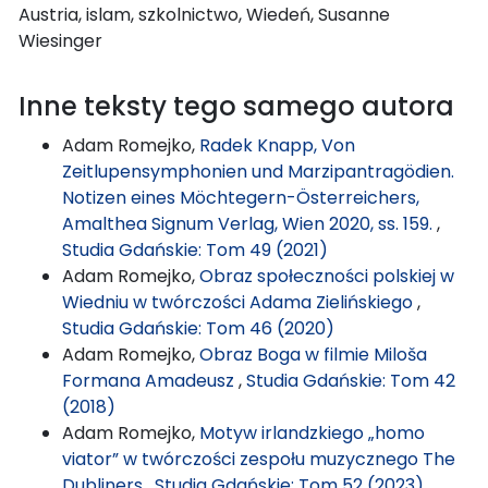
Austria, islam, szkolnictwo, Wiedeń, Susanne
Wiesinger
Inne teksty tego samego autora
Adam Romejko,
Radek Knapp, Von
Zeitlupensymphonien und Marzipantragödien.
Notizen eines Möchtegern-Österreichers,
Amalthea Signum Verlag, Wien 2020, ss. 159.
,
Studia Gdańskie: Tom 49 (2021)
Adam Romejko,
Obraz społeczności polskiej w
Wiedniu w twórczości Adama Zielińskiego
,
Studia Gdańskie: Tom 46 (2020)
Adam Romejko,
Obraz Boga w filmie Miloša
Formana Amadeusz
,
Studia Gdańskie: Tom 42
(2018)
Adam Romejko,
Motyw irlandzkiego „homo
viator” w twórczości zespołu muzycznego The
Dubliners
,
Studia Gdańskie: Tom 52 (2023)