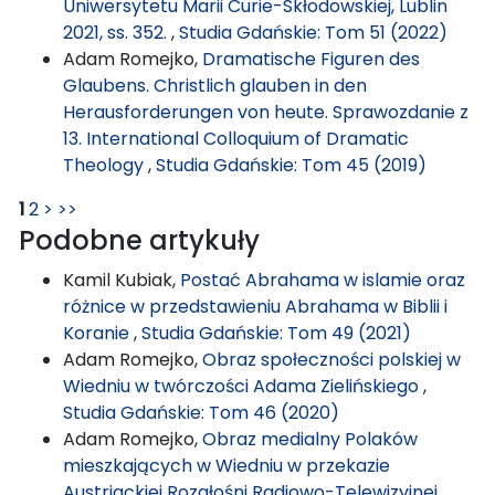
Uniwersytetu Marii Curie-Skłodowskiej, Lublin
2021, ss. 352.
,
Studia Gdańskie: Tom 51 (2022)
Adam Romejko,
Dramatische Figuren des
Glaubens. Christlich glauben in den
Herausforderungen von heute. Sprawozdanie z
13. International Colloquium of Dramatic
Theology
,
Studia Gdańskie: Tom 45 (2019)
1
2
>
>>
Podobne artykuły
Kamil Kubiak,
Postać Abrahama w islamie oraz
różnice w przedstawieniu Abrahama w Biblii i
Koranie
,
Studia Gdańskie: Tom 49 (2021)
Adam Romejko,
Obraz społeczności polskiej w
Wiedniu w twórczości Adama Zielińskiego
,
Studia Gdańskie: Tom 46 (2020)
Adam Romejko,
Obraz medialny Polaków
mieszkających w Wiedniu w przekazie
Austriackiej Rozgłośni Radiowo-Telewizyjnej