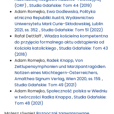
(ORF)
,
Studia Gdańskie: Tom 44 (2019)
Adam Romejko,
Ewa Godlewska, Polityka
etniczna Republiki Austrii, Wydawnictwo
Uniwersytetu Marii Curie-Skłodowskiej, Lublin
2021, ss. 352.
,
Studia Gdańskie: Tom 51 (2022)
Rafał Dettlaff ,
Władza kościelna kompetentna
do przyjęcia formalnego aktu odstąpienia od
Kościoła katolickiego
,
Studia Gdańskie: Tom 43
(2018)
Adam Romejko,
Radek Knapp, Von
Zeitlupensymphonien und Marzipantragödien.
Notizen eines Möchtegern-Österreichers,
Amalthea Signum Verlag, Wien 2020, ss. 159.
,
Studia Gdańskie: Tom 49 (2021)
Adam Romejko,
Społeczność polska w Wiedniu
w twórczości Radka Knappa
,
Studia Gdańskie:
Tom 48 (2021)
Możesz również
Rozpocznij zaawansowane