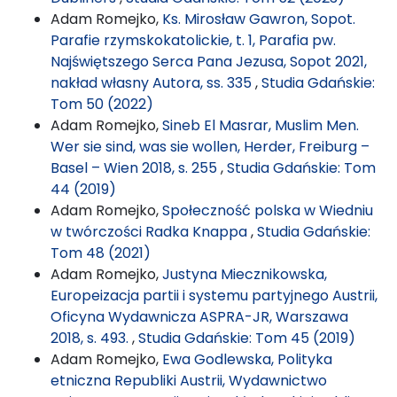
Adam Romejko,
Ks. Mirosław Gawron, Sopot.
Parafie rzymskokatolickie, t. 1, Parafia pw.
Najświętszego Serca Pana Jezusa, Sopot 2021,
nakład własny Autora, ss. 335
,
Studia Gdańskie:
Tom 50 (2022)
Adam Romejko,
Sineb El Masrar, Muslim Men.
Wer sie sind, was sie wollen, Herder, Freiburg –
Basel – Wien 2018, s. 255
,
Studia Gdańskie: Tom
44 (2019)
Adam Romejko,
Społeczność polska w Wiedniu
w twórczości Radka Knappa
,
Studia Gdańskie:
Tom 48 (2021)
Adam Romejko,
Justyna Miecznikowska,
Europeizacja partii i systemu partyjnego Austrii,
Oficyna Wydawnicza ASPRA-JR, Warszawa
2018, s. 493.
,
Studia Gdańskie: Tom 45 (2019)
Adam Romejko,
Ewa Godlewska, Polityka
etniczna Republiki Austrii, Wydawnictwo