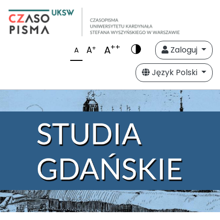
++
A
+
A
Zaloguj
A
Język Polski