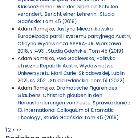
Klassenzimmer. Wie der Islam die Schulen
verändert. Bericht einer Lehrerin
,
Studia
Gdańskie: Tom 45 (2019)
Adam Romejko,
Justyna Miecznikowska,
Europeizacja partii i systemu partyjnego Austrii,
Oficyna Wydawnicza ASPRA-JR, Warszawa
2018, s. 493.
,
Studia Gdańskie: Tom 45 (2019)
Adam Romejko,
Ewa Godlewska, Polityka
etniczna Republiki Austrii, Wydawnictwo
Uniwersytetu Marii Curie-Skłodowskiej, Lublin
2021, ss. 352.
,
Studia Gdańskie: Tom 51 (2022)
Adam Romejko,
Dramatische Figuren des
Glaubens. Christlich glauben in den
Herausforderungen von heute. Sprawozdanie z
13. International Colloquium of Dramatic
Theology
,
Studia Gdańskie: Tom 45 (2019)
1
2
>
>>