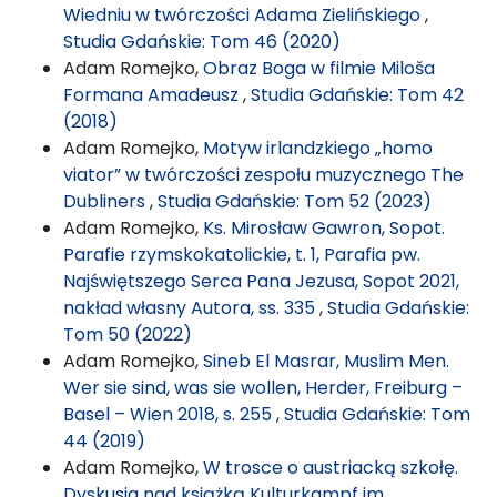
Wiedniu w twórczości Adama Zielińskiego
,
Studia Gdańskie: Tom 46 (2020)
Adam Romejko,
Obraz Boga w filmie Miloša
Formana Amadeusz
,
Studia Gdańskie: Tom 42
(2018)
Adam Romejko,
Motyw irlandzkiego „homo
viator” w twórczości zespołu muzycznego The
Dubliners
,
Studia Gdańskie: Tom 52 (2023)
Adam Romejko,
Ks. Mirosław Gawron, Sopot.
Parafie rzymskokatolickie, t. 1, Parafia pw.
Najświętszego Serca Pana Jezusa, Sopot 2021,
nakład własny Autora, ss. 335
,
Studia Gdańskie:
Tom 50 (2022)
Adam Romejko,
Sineb El Masrar, Muslim Men.
Wer sie sind, was sie wollen, Herder, Freiburg –
Basel – Wien 2018, s. 255
,
Studia Gdańskie: Tom
44 (2019)
Adam Romejko,
W trosce o austriacką szkołę.
Dyskusja nad książką Kulturkampf im