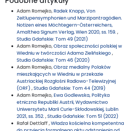
Podobne artykuły
Adam Romejko,
Radek Knapp, Von
Zeitlupensymphonien und Marzipantragödien.
Notizen eines Möchtegern-Österreichers,
Amalthea Signum Verlag, Wien 2020, ss. 159.
,
Studia Gdańskie: Tom 49 (2021)
Adam Romejko,
Obraz społeczności polskiej w
Wiedniu w twórczości Adama Zielińskiego
,
Studia Gdańskie: Tom 46 (2020)
Adam Romejko,
Obraz medialny Polaków
mieszkających w Wiedniu w przekazie
Austriackiej Rozgłośni Radiowo-Telewizyjnej
(ORF)
,
Studia Gdańskie: Tom 44 (2019)
Adam Romejko,
Ewa Godlewska, Polityka
etniczna Republiki Austrii, Wydawnictwo
Uniwersytetu Marii Curie-Skłodowskiej, Lublin
2021, ss. 352.
,
Studia Gdańskie: Tom 51 (2022)
Rafał Dettlaff ,
Władza kościelna kompetentna
do przyjęcia formalnego aktu odstąpienia od