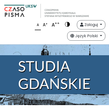
++
A
+
A
Zaloguj
A
Język Polski