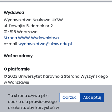
Wydawca
Wydawnictwo Naukowe UKSW
ul. Dewajtis 5, domek nr 2
01-815 Warszawa
Strona WWW Wydawnictwa
e-mail:
wydawnictwo@uksw.edu.pl
Ważne adresy
O platformie
© 2023 Uniwersytet Kardynała Stefana Wyszyńskiego
w Warszawie
Support & Customization by LIBCOM
Platform & Workflow by OJS/PKP
Ta strona używa pliki
Odrzuć
Akceptuj
cookie dla prawidłowego
działania, aby korzystać w