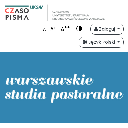
++
A
+
A
Zaloguj
A
Język Polski