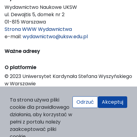
Wydawnictwo Naukowe UKSW
ul. Dewajtis 5, domek nr 2
01-815 Warszawa
Strona WWW Wydawnictwa
e-mail:
wydawnictwo@uksw.edu.pl
Ważne adresy
O platformie
© 2023 Uniwersytet Kardynała Stefana Wyszyńskiego
w Warszawie
Support & Customization by LIBCOM
Platform & Workflow by OJS/PKP
Ta strona używa pliki
Odrzuć
Akceptuj
cookie dla prawidłowego
działania, aby korzystać w
pełni z portalu należy
zaakceptować pliki
cookie.