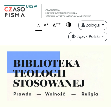
++
A
+
A
Zaloguj
A
Język Polski