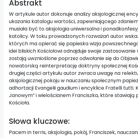
Abstrakt
W artykule autor dokonuje analizy aksjologicznej encyk
ukazania katalogu wartości, zapewniającego zdaniem p
musiała być to aksjologia uniwersalna i ponadkonfesy
katolicy. W toku prowadzonych rozważań autor wskazu
których ma opierać się papieska wizja powszechnego 
idei bliskich Kościołowi odnajduje swoje zastosowanie
zostają uwznioślone poprzez odwołanie się do Objawie
nowatorską reinterpretację doktryny społecznej Kośc
drugiej części artykułu autor zwraca uwagę na relektur
aksjologicznej pokoju w nauczaniu społecznym papie
adhortacji Evangelii gaudium i encyklice Fratelli tutt
Janowym” i wielościanem Franciszka, które stawiają 
Kościoła.
Słowa kluczowe:
Pacem in terris, aksjologia, pokój, Franciszek, naucza