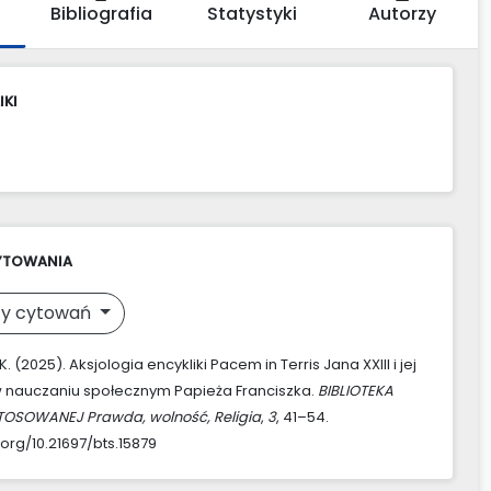
Bibliografia
Statystyki
Autorzy
IKI
YTOWANIA
y cytowań
K. (2025). Aksjologia encykliki Pacem in Terris Jana XXIII i jej
w nauczaniu społecznym Papieża Franciszka.
BIBLIOTEKA
TOSOWANEJ Prawda, wolność, Religia
,
3
, 41–54.
.org/10.21697/bts.15879