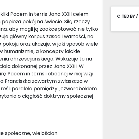
liki Pacem in terris Jana XXIII celem
CITED BY /
apieża pokój na świecie. Siłą rzeczy
jna, aby mogli ją zaakceptować nie tylko
je główny korpus zasad i wartości, na
pokoju oraz ukazuje, w jaki sposób wiele
 w humanizmie, a koncepty laickie
nia chrześcijańskiego. Wskazuje to na
ioła dokonanej przez Jana XXIII. W
ę Pacem in terris i obecnej w niej wizji
ża Franciszka zawartym zwłaszcza w
i. Kreśli paralele pomiędzy „czworobokiem
pytania o ciągłość doktryny społecznej
nie społeczne, wielościan