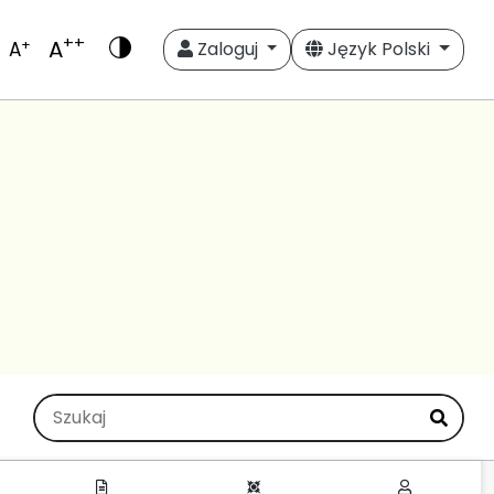
++
A
+
A
Zaloguj
Język Polski