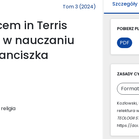
Szczegóły
Tom 3 (2024)
cem in Terris
POBIERZ PL
ra w nauczaniu
PDF
anciszka
ZASADY C
Format
Kozłowski, 
eligia
relektura 
TEOLOGII S
https://doi